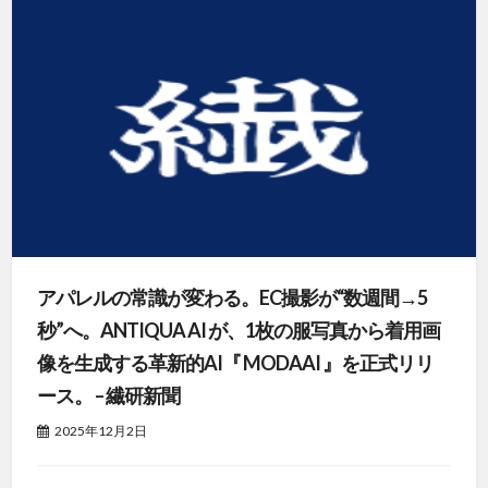
アパレルの常識が変わる。EC撮影が“数週間→5
秒”へ。ANTIQUA AI が、1枚の服写真から着用画
像を生成する革新的AI『 MODAAI 』を正式リリ
ース。 – 繊研新聞
2025年12月2日