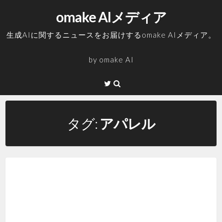
コ
omake AIメディア
ン
テ
生成AIに関するニュースをお届けするomake AIメディア。
ン
ツ
by
omake AI
へ
ス
Twitter
キ
ッ
プ
タグ:
アパレル