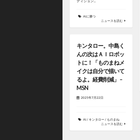
ディション...
AIに勝つ
ニュースを読む
キンタロー。中島く
んの次はＡＩロボッ
トに！「ものまねメ
イクは自分で描いて
るよ。経費削減」 –
MSN
2025年7月22日
AI
/
キンタロー
/
ものまね
ニュースを読む