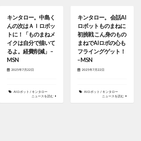
キンタロー。中島く
キンタロー。 会話AI
んの次はＡＩロボッ
ロボットものまねに
トに！「ものまねメ
初挑戦 こん身のもの
イクは自分で描いて
まねでAIロボの心も
るよ。経費削減」 –
フライングゲット！
MSN
– MSN
2025年7月22日
2025年7月22日
AIロボット
/
キンタロー
AIロボット
/
キンタロー
ニュースを読む
ニュースを読む