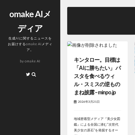
コ
ン
omake AIメ
テ
ディア
ン
ツ
生成AIに関するニュースを
へ
お届けするomake AIメディ
ス
ア。
キ
キンタロー。目標は
by
omake AI
ッ
「AIに勝ちたい」 パ
プ
Twitter
スタを食べるウィ
ル・スミスの逆もの
まね披露 – minpo.jp
2026年3月21日
地域密着型メディア『美少女図
鑑』による全国に潜む“次世代
美少女の原石”を発掘するオー