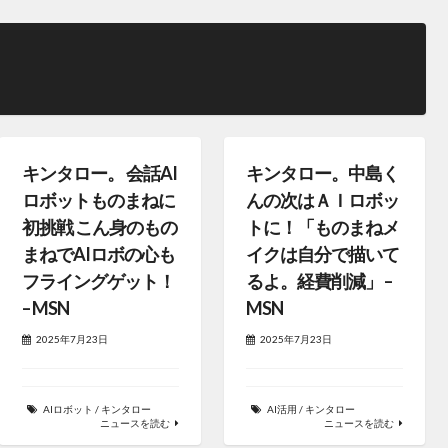
キンタロー。 会話AI
キンタロー。中島く
ロボットものまねに
んの次はＡＩロボッ
初挑戦 こん身のもの
トに！「ものまねメ
まねでAIロボの心も
イクは自分で描いて
フライングゲット！
るよ。経費削減」 –
– MSN
MSN
2025年7月23日
2025年7月23日
AIロボット
/
キンタロー
AI活用
/
キンタロー
ニュースを読む
ニュースを読む