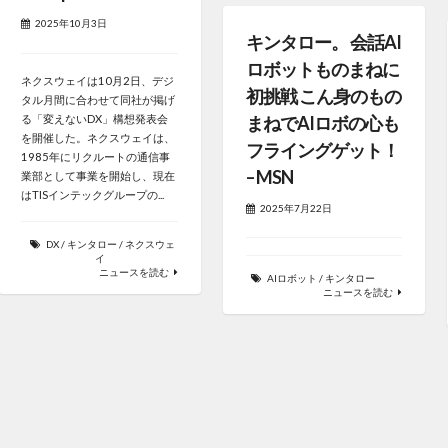
2025年10月3日
キンタロー。 会話AI
ロボットものまねに
ネクスウェイは10月2日、デジ
初挑戦 こん身のもの
タル月間に合わせて同社が掲げ
る「変えないDX」構想発表会
まねでAIロボの心も
を開催した。ネクスウェイは、
フライングゲット！
1985年にリクルートの通信事
– MSN
業部として事業を開始し、現在
はTISインテックグループの...
2025年7月22日
DX
/
キンタロー
/
ネクスウェ
イ
ニュースを読む
AIロボット
/
キンタロー
ニュースを読む