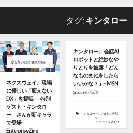
タグ:
キンタロー
キンタロー。 会話AI
ロボットと絶妙なや
りとりを披露「どん
なものまねをしたら
ネクスウェイ、現場
いいかな？」 – MSN
に優しい「変えない
2025年7月23日
DX」を提唱──特別
ゲスト・キンタロ
ー。さんが新キャラ
キンタロー
/
ものまね
/
会話
AI
で登場 –
ニュースを読む
EnterpriseZine