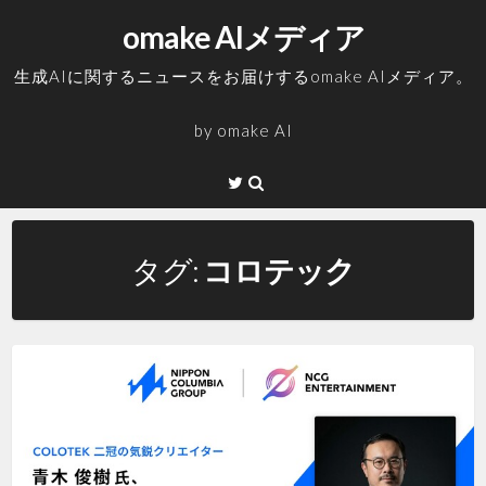
コ
omake AIメディア
ン
テ
生成AIに関するニュースをお届けするomake AIメディア。
ン
ツ
by
omake AI
へ
ス
Twitter
キ
ッ
プ
タグ:
コロテック