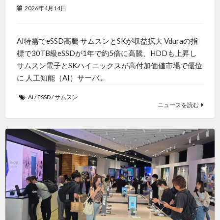
2026年4月14日
AI特需でeSSD高騰 サムスンとSKが収益拡大 Vduraの指
標で30TB級eSSDが1年で約5倍に高騰、HDDも上昇し
サムスン電子とSKハイニックスが高付加価値市場で優位
に 人工知能（AI）サーバ...
AI
/
ESSD
/
サムスン
ニュースを読む