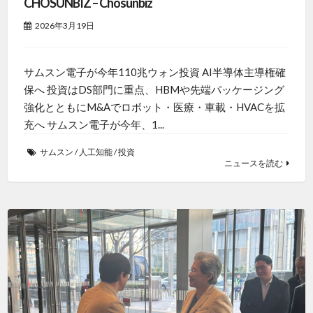
CHOSUNBIZ – Chosunbiz
2026年3月19日
サムスン電子が今年110兆ウォン投資 AI半導体主導権確
保へ 投資はDS部門に重点、HBMや先端パッケージング
強化とともにM&Aでロボット・医療・車載・HVACを拡
充へ サムスン電子が今年、1...
サムスン
/
人工知能
/
投資
ニュースを読む