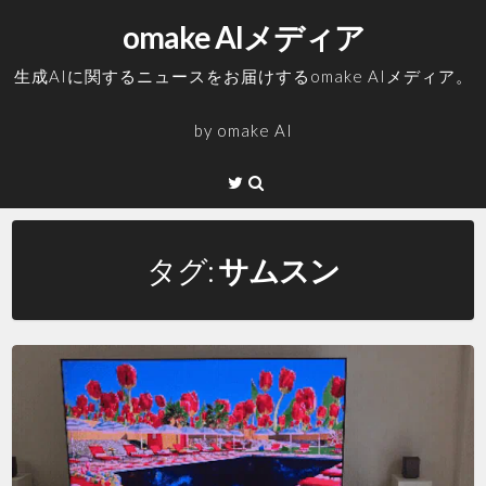
コ
omake AIメディア
ン
テ
生成AIに関するニュースをお届けするomake AIメディア。
ン
ツ
by
omake AI
へ
ス
Twitter
キ
ッ
プ
タグ:
サムスン