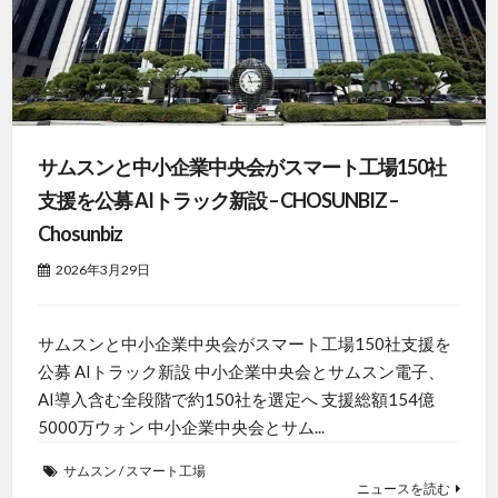
サムスンと中小企業中央会がスマート工場150社
支援を公募 AIトラック新設 – CHOSUNBIZ –
Chosunbiz
2026年3月29日
サムスンと中小企業中央会がスマート工場150社支援を
公募 AIトラック新設 中小企業中央会とサムスン電子、
AI導入含む全段階で約150社を選定へ 支援総額154億
5000万ウォン 中小企業中央会とサム...
サムスン
/
スマート工場
ニュースを読む