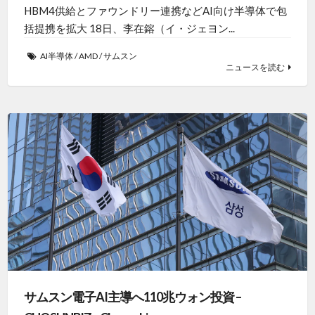
HBM4供給とファウンドリー連携などAI向け半導体で包
括提携を拡大 18日、李在鎔（イ・ジェヨン...
AI半導体
/
AMD
/
サムスン
ニュースを読む
サムスン電子AI主導へ110兆ウォン投資 –