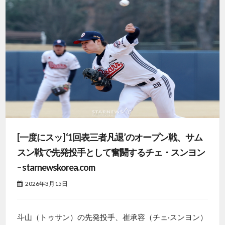
[一度にスッ] ‘1回表三者凡退’のオープン戦、サム
スン戦で先発投手として奮闘するチェ・スンヨン
– starnewskorea.com
2026年3月15日
斗山（トゥサン）の先発投手、崔承容（チェ·スンヨン）