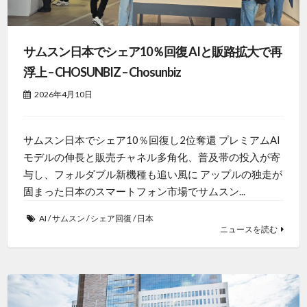
サムスン日本でシェア10％回復 AIと販路拡大で再
浮上 – CHOSUNBIZ – Chosunbiz
2026年4月10日
サムスン日本でシェア10％回復し2位奪還 プレミアムAI
モデルの伸長と販売チャネル多角化、普及帯の投入が寄
与し、フォルダブル新機種も追い風に アップルの独走が
固まった日本のスマートフォン市場でサムスン...
AI
/
サムスン
/
シェア回復
/
日本
ニュースを読む