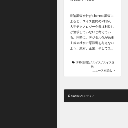
世論調査会社gfs.bernの調査に
よると、スイス国民の9割が、
大手テクノロジー企業は利益し
か追求していないと考えてい
る。同時に、デジタル化が民主
主義や社会に悪影響を与えない
よう、政府、企業、そしてユ...
SNS信頼性
/
スイス
/
スイス国
民
ニュースを読む
© omake AIメディア