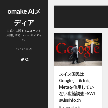
コ
ン
omake AIメ
テ
ディア
ン
ツ
生成AIに関するニュースを
へ
お届けするomake AIメディ
ス
ア。
キ
by
omake AI
ッ
プ
Twitter
スイス国民は
Google、TikTok、
Metaを信用してい
ない 世論調査 – SWI
swissinfo.ch
2026年4月18日