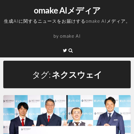
コ
omake AIメディア
ン
テ
生成AIに関するニュースをお届けするomake AIメディア。
ン
ツ
by
omake AI
へ
ス
Twitter
キ
ッ
プ
タグ:
ネクスウェイ