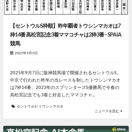
【セントウルS枠順】昨年覇者トウシンマカオは7
枠14番 高松宮記念3着ママコチャは2枠3番 – SPAIA
競馬
2025年9月5日
2025年9月7日に阪神競馬場で開催されるセントウルS。
中京で行われた昨年の当レースを制したトウシンマカオ
は7枠14番、2023年のスプリンターズS優勝馬で今春の
高松宮記念でも3着と好走したママコチャ...
セントウルS
/
トウシンマカオ
ニュースを読む