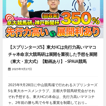
【スプリンターズS】東大HCは先行力高いママコ
チャ本命 京大競馬研は展開を重視した予想を展開
（東大・京大式）【動画あり】 – SPAIA競馬
2025年9月27日
2025年9月28日に中山競馬場で行われるスプリンターズ
Sを東大ホースメンクラブ、京都大学競馬研究会がそれ
ぞれ予想する。東大HCの本命は、先行力高いママコチ
ャ。2年前の勝ち馬で今年も重賞を制覇しており...