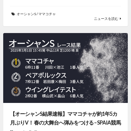
オーシャンS
/
ママコチャ
ニュースを読む
【オーシャンS結果速報】ママコチャが約1年5カ
月ぶりV！ 春の大舞台へ弾みをつける – SPAIA競馬