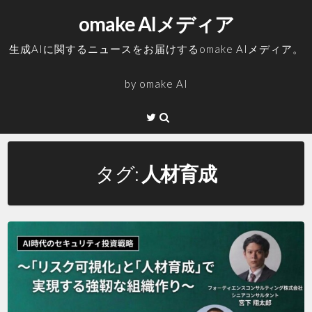
コ
omake AIメディア
ン
テ
生成AIに関するニュースをお届けするomake AIメディア。
ン
ツ
by
omake AI
へ
ス
Twitter
キ
ッ
プ
タグ:
人材育成