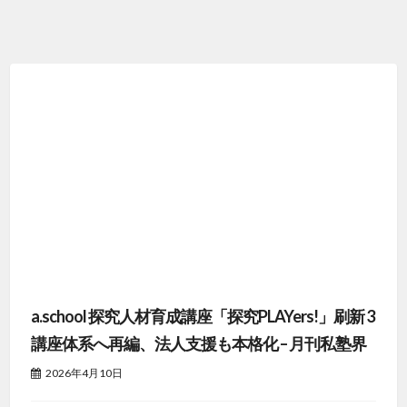
a.school 探究人材育成講座「探究PLAYers!」刷新 3
講座体系へ再編、法人支援も本格化 – 月刊私塾界
2026年4月10日