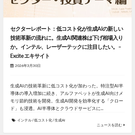
セクターレポート：低コスト化が生成AIの新しい
技術革新の流れに。生成AI関連株は下げ相場入り
か。インテル、レーザーテックに注目したい。 –
Excite エキサイト
2026年3月30日
生成AIの技術革新に低コスト化が加わった。特注型AI半
導体の導入増加に続き、アルファベットが生成AI向けメ
モリ節約技術を開発。生成AI開発を効率化する「クロー
ド」も浸透。AI半導体とクラウドサービスに...
インテル
/
低コスト化
/
生成AI
ニュースを読む