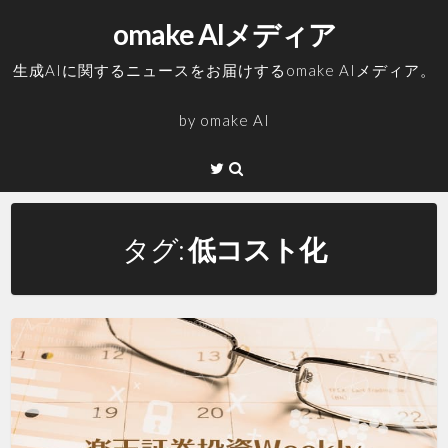
コ
omake AIメディア
ン
テ
生成AIに関するニュースをお届けするomake AIメディア。
ン
ツ
by
omake AI
へ
ス
Twitter
キ
ッ
プ
タグ:
低コスト化