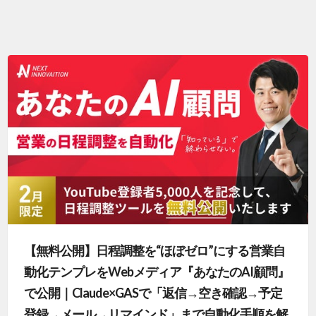
【無料公開】日程調整を“ほぼゼロ”にする営業自
動化テンプレをWebメディア『あなたのAI顧問』
で公開｜Claude×GASで「返信→空き確認→予定
登録→メール→リマインド」まで自動化手順を解