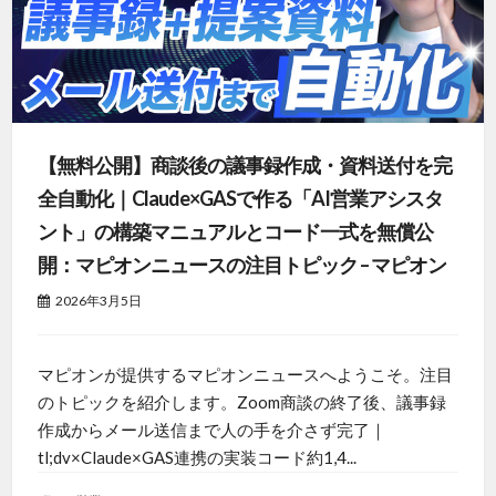
【無料公開】商談後の議事録作成・資料送付を完
全自動化｜Claude×GASで作る「AI営業アシスタ
ント」の構築マニュアルとコード一式を無償公
開：マピオンニュースの注目トピック – マピオン
2026年3月5日
マピオンが提供するマピオンニュースへようこそ。注目
のトピックを紹介します。Zoom商談の終了後、議事録
作成からメール送信まで人の手を介さず完了｜
tl;dv×Claude×GAS連携の実装コード約1,4...