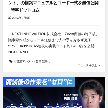
ント」の構築マニュアルとコード一式を無償公開
– 時事ドットコム
2026年3月5日
［NEXT INNOVAITION株式会社］Zoom商談の終了後、
議事録作成からメール送信まで人の手を介さず完了｜
tl;dv×Claude×GAS連携の実装コード約1,400行を公開
NEXT INNO...
AI営業アシスト
/
営業自動化
ニュースを読む