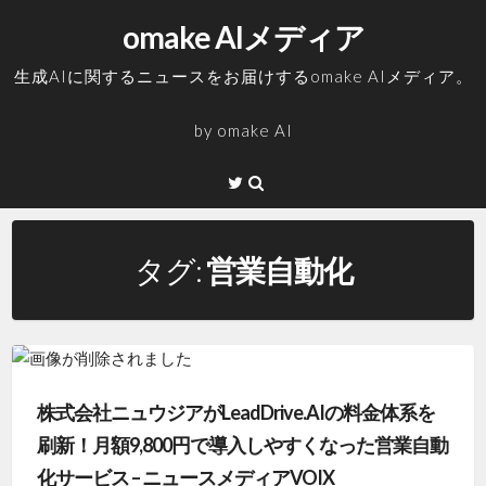
コ
omake AIメディア
ン
テ
生成AIに関するニュースをお届けするomake AIメディア。
ン
ツ
by
omake AI
へ
ス
Twitter
キ
ッ
プ
タグ:
営業自動化
株式会社ニュウジアがLeadDrive.AIの料金体系を
刷新！月額9,800円で導入しやすくなった営業自動
化サービス – ニュースメディアVOIX