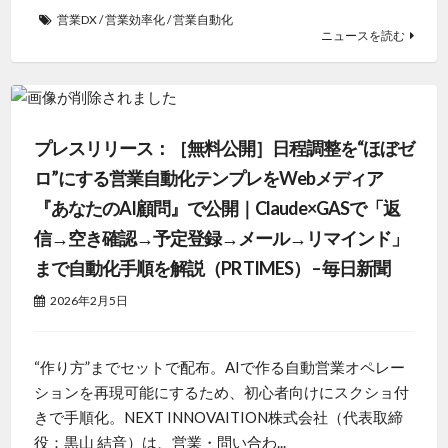
営業DX
/
営業効率化
/
営業自動化
ニュースを読む
プレスリリース：［無料公開］日程調整を“ほぼゼ
ロ”にする営業自動化テンプレをWebメディア
『あなたのAI顧問』で公開｜Claude×GASで「返
信→空き確認→予定登録→メール→リマインド」
まで自動化手順を解説（PR TIMES） – 毎日新聞
2026年2月5日
“作り方”までセットで配布。AIで作る自動営業オペレー
ションを再現可能にするため、初心者向けにスクショ付
きで手順化。NEXT INNOVAITION株式会社（代表取締
役：黒山 結音）は、営業・問い合わ...