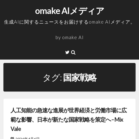
コ
omake AIメディア
ン
テ
生成AIに関するニュースをお届けするomake AIメディア。
ン
ツ
by
omake AI
へ
ス
Twitter
キ
ッ
プ
タグ:
国家戦略
人工知能の急速な進展が世界経済と労働市場に広
範な影響、日本が新たな国家戦略を策定へ – Mix
Vale
2026年4月6日