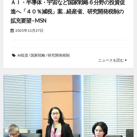
ＡＩ・半導体・宇宙など国家戦略６分野の投資促
進へ「４０％減税」案…経産省、研究開発税制の
拡充要望 – MSN
2025年11月27日
AI投資
/
国家戦略
/
研究開発税制
ニュースを読む