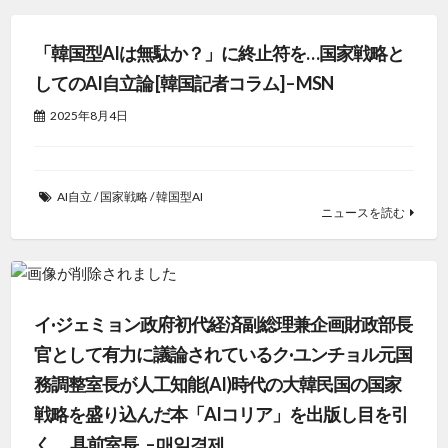
「韓国型AIは無駄か？」に終止符を…国家戦略と
してのAI自立論 [韓国記者コラム] – MSN
2025年8月4日
AI自立
/
国家戦略
/
韓国型AI
ニュースを読む
イ·ジェミョン政府初代経済副総理兼企画財政部長
官として有力に議論されているク·ユンチョル元国
務調整室長が人工知能(AI)時代の大韓民国の国家
戦略を盛り込んだ本「AIコリア」を出版し目を引
く。 具前室長.. – 매일경제