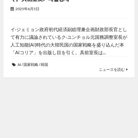
2025年6月5日
イ·ジェミョン政府初代経済副総理兼企画財政部長官とし
て有力に議論されているク·ユンチョル元国務調整室長が
人工知能(AI)時代の大韓民国の国家戦略を盛り込んだ本
「AIコリア」を出版し目を引く。具前室長は...
AI
/
国家戦略
/
韓国
ニュースを読む