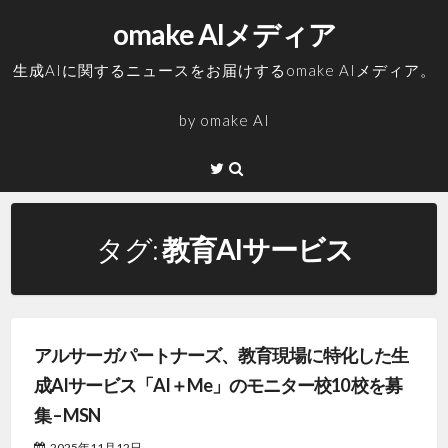
コ
omake AIメディア
ン
テ
生成AIに関するニュースをお届けするomake AIメディア。
ン
ツ
by
omake AI
へ
ス
Twitter
キ
ッ
プ
タグ:
教育AIサービス
アルサーガパートナーズ、教育現場に特化した生
成AIサービス「AI＋Me」のモニター校10 校を募
集 – MSN
2025年11月12日