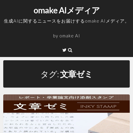
コ
omake AIメディア
ン
テ
生成AIに関するニュースをお届けするomake AIメディア。
ン
ツ
by
omake AI
へ
ス
Twitter
キ
ッ
プ
タグ:
文章ゼミ