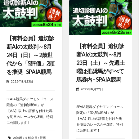
【有料会員】追切診
【有料会員】追切診
断AIの太鼓判～8月
断AIの太鼓判～8月
24日（日）～ 2歳世
23日（土）～ 先週土
代から「S評価」2頭
曜は推奨馬がすべて
を推奨 – SPAIA競馬
馬券内 – SPAIA競馬
2025年8月23日
2025年8月22日
SPAIA競馬ダイヤモンドコース
限定の「追切診断AI」が
SPAIA競馬ダイヤモンドコース
【AA】以上の評価を付けた馬
限定の「追切診断AI」が
を明日のレースから3頭、特別
【AA】以上の評価を付けた馬
に公開します！
を明日のレースから3頭、特別
に公開します！
AI診断
/
有料会員
/
競馬