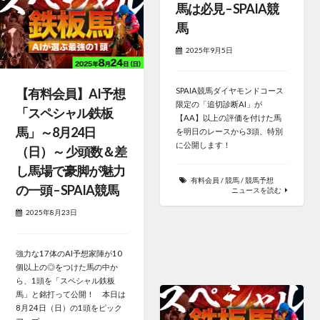
馬は必見 – SPAIA競
馬
2025年9月5日
【有料会員】AI予想
SPAIA競馬ダイヤモンドコース
限定の「追切診断AI」が
「スペシャル鉄板
【AA】以上の評価を付けた馬
馬」～8月24日
を明日のレースから3頭、特別
に公開します！
（日）～ 少頭数＆差
し馬場で豪脚が魅力
有料会員
/
競馬
/
競馬予想
の一頭 – SPAIA競馬
ニュースを読む
2025年8月23日
強力な17体のAI予想家陣が10
個以上の◎をつけた馬の中か
ら、1頭を「スペシャル鉄板
馬」と銘打って公開！ 本日は
8月24日（日）の1頭をピック