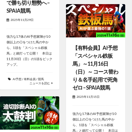
で勝ち切り態勢へ –
SPAIA競馬
2025年11月29日
強力な17体のAI予想家陣が10
個以上の◎をつけた馬の中か
【有料会員】AI予想
ら、1頭を「スペシャル鉄板
馬」と銘打って公開！ 本日は
「スペシャル鉄板
11月30日（日）の1頭をピック
馬」～11月16日
アップ。
（日）～ コース替わ
り＆名手起用で死角
AI予想
/
有料会員
/
競馬
ニュースを読む
ゼロ – SPAIA競馬
2025年11月15日
強力な17体のAI予想家陣が10
個以上の◎をつけた馬の中か
ら、1頭を「スペシャル鉄板
馬」と銘打って公開！ 本日は