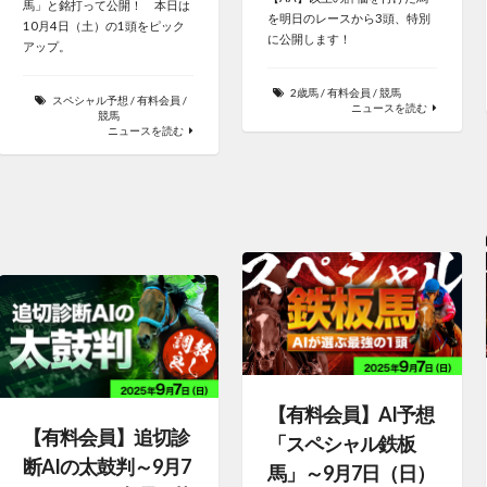
馬」と銘打って公開！ 本日は
を明日のレースから3頭、特別
10月4日（土）の1頭をピック
に公開します！
アップ。
2歳馬
/
有料会員
/
競馬
スペシャル予想
/
有料会員
/
ニュースを読む
競馬
ニュースを読む
【有料会員】AI予想
【有料会員】追切診
「スペシャル鉄板
断AIの太鼓判～9月7
馬」～9月7日（日）