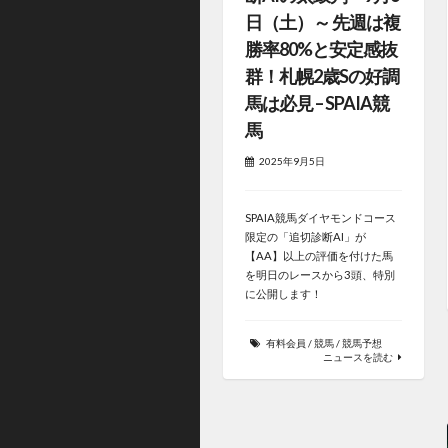
日（土）～ 先週は複
勝率80%と安定感抜
群！札幌2歳Sの好調
馬は必見 – SPAIA競
馬
2025年9月5日
SPAIA競馬ダイヤモンドコース
限定の「追切診断AI」が
【AA】以上の評価を付けた馬
を明日のレースから3頭、特別
に公開します！
有料会員
/
競馬
/
競馬予想
ニュースを読む