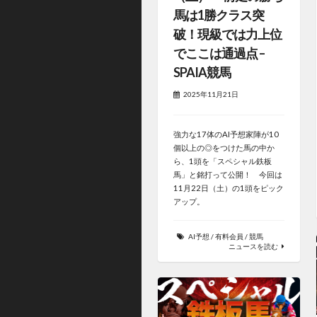
馬は1勝クラス突
破！現級では力上位
でここは通過点 –
SPAIA競馬
2025年11月21日
強力な17体のAI予想家陣が10
個以上の◎をつけた馬の中か
ら、1頭を「スペシャル鉄板
馬」と銘打って公開！ 今回は
11月22日（土）の1頭をピック
アップ。
AI予想
/
有料会員
/
競馬
ニュースを読む