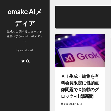
コ
ン
omake AIメ
テ
ディア
ン
ツ
生成AIに関するニュースを
へ
お届けするomake AIメディ
ス
ア。
キ
by
omake AI
ッ
プ
Twitter
ＡＩ生成・編集を有
料会員限定に 性的画
像問題でＸ搭載のグ
ロック – 山陽新聞
2026年1月17日