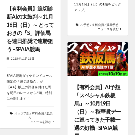
11月16日（日）の1頭をピック
【有料会員】追切診
アップ。
断AIの太鼓判～11月
16日（日）～ とって
AI予想
/
有料会員
/
競馬予想
ニュースを読む
おきの「S」評価馬
を連日推奨で連勝狙
う – SPAIA競馬
2025年11月15日
SPAIA競馬ダイヤモンドコース
限定の「追切診断AI」が
【有料会員】AI予想
【AA】以上の評価を付けた馬
を明日のレースから3頭、特別
「スペシャル鉄板
に公開します！
馬」～10月19日
（日）～ 秋華賞デー
オッズ予想
/
有料会員
/
競馬
AI
に巡ってきた千載一
ニュースを読む
遇の好機 – SPAIA競