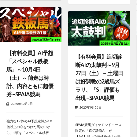
【有料会員】AI予想
【有料会員】追切診
「スペシャル鉄板
断AIの太鼓判～9月
馬」～10月4日
27日（土）～ 土曜日
（土）～ 前走は時
は好調教の2歳馬ズ
計、内容ともに超優
ラリ、「S」評価も
秀 – SPAIA競馬
出現 – SPAIA競馬
2025年10月3日
2025年9月26日
強力な17体のAI予想家陣が10
SPAIA競馬ダイヤモンドコース
個以上の◎をつけた馬の中か
限定の「追切診断AI」が
ら、1頭を「スペシャル鉄板
【AA】以上の評価を付けた馬