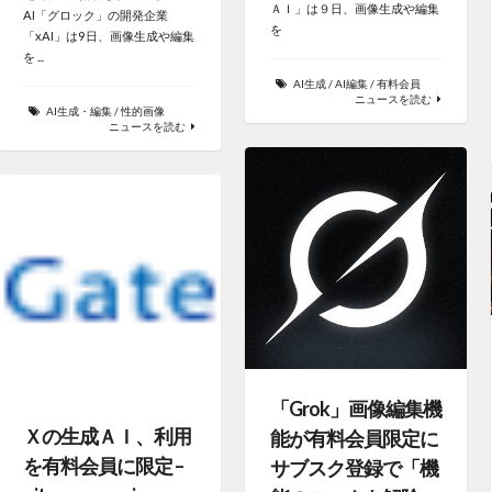
ＡＩ」は９日、画像生成や編集
AI「グロック」の開発企業
を
「xAI」は9日、画像生成や編集
を ...
AI生成
/
AI編集
/
有料会員
ニュースを読む
AI生成・編集
/
性的画像
ニュースを読む
「Grok」画像編集機
Ｘの生成ＡＩ、利用
能が有料会員限定に
を有料会員に限定 –
サブスク登録で「機