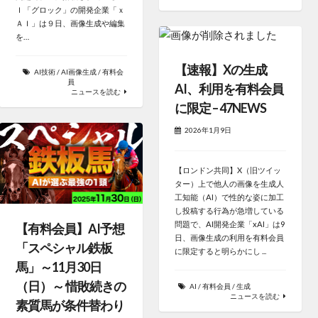
Ｉ「グロック」の開発企業「ｘ
ＡＩ」は９日、画像生成や編集
を…
【速報】Xの生成
AI技術
/
AI画像生成
/
有料会
員
AI、利用を有料会員
ニュースを読む
に限定 – 47NEWS
2026年1月9日
【ロンドン共同】X（旧ツイッ
ター）上で他人の画像を生成人
工知能（AI）で性的な姿に加工
し投稿する行為が急増している
問題で、AI開発企業「xAI」は9
【有料会員】AI予想
日、画像生成の利用を有料会員
「スペシャル鉄板
に限定すると明らかにし ...
馬」～11月30日
（日）～ 惜敗続きの
AI
/
有料会員
/
生成
ニュースを読む
素質馬が条件替わり