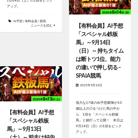
10月4日（土）の1頭をピック
アップ。
AI予想
/
有料会員
/
競馬
【有料会員】AI予想
ニュースを読む
「スペシャル鉄板
馬」～9月14日
（日）～ 持ちタイム
は断トツ1位、能力
の違いで押し切る –
SPAIA競馬
2025年9月13日
強力な17体のAI予想家陣が10
個以上の◎をつけた馬の中か
【有料会員】AI予想
ら、1頭を「スペシャル鉄板
「スペシャル鉄板
馬」と銘打って公開！ 本日は
9月14日（日）の1頭をピック
馬」～9月13日
アップ。
（土）～ 前走は好内