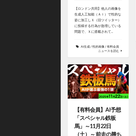
【ロンドン共同】他人の画像を
生成人工知能（ＡＩ）で性的な
姿に加工しＸ（旧ツイッター）
に投稿する行為が急増している
問題で、Ｘに搭載されて...
AI生成
/
性的画像
/
有料会員
ニュースを読む
【有料会員】AI予想
「スペシャル鉄板
馬」～11月22日
（土）～ 前走の勝ち