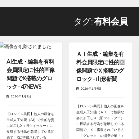
タグ:
有料会員
ＡＩ生成・編集を有
AI生成・編集を有料
料会員限定に 性的画
会員限定に 性的画像
像問題でＸ搭載のグ
問題でX搭載のグロ
ロック – 山形新聞
ック – 47NEWS
2026年1月9日
2026年1月9日
【ロンドン共同】他人の画像を
生成人工知能（ＡＩ）で性的な
【ロンドン共同】他人の画像を
姿に加工しＸ（旧ツイッター）
生成人工知能（AI）で性的な姿
に投稿する行為が急増している
に加工しX（旧ツイッター）に
問題で、Ｘに搭載されているＡ
投稿する行為が急増している問
Ｉ「グロック」の開発企業「ｘ
題で、Xに搭載されている