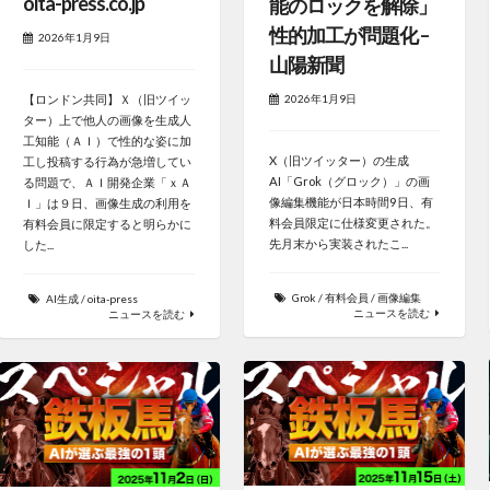
oita-press.co.jp
能のロックを解除」
性的加工が問題化 –
2026年1月9日
山陽新聞
2026年1月9日
【ロンドン共同】Ｘ（旧ツイッ
ター）上で他人の画像を生成人
工知能（ＡＩ）で性的な姿に加
X（旧ツイッター）の生成
工し投稿する行為が急増してい
AI「Grok（グロック）」の画
る問題で、ＡＩ開発企業「ｘＡ
像編集機能が日本時間9日、有
Ｉ」は９日、画像生成の利用を
料会員限定に仕様変更された。
有料会員に限定すると明らかに
先月末から実装されたこ...
した...
Grok
/
有料会員
/
画像編集
AI生成
/
oita-press
ニュースを読む
ニュースを読む