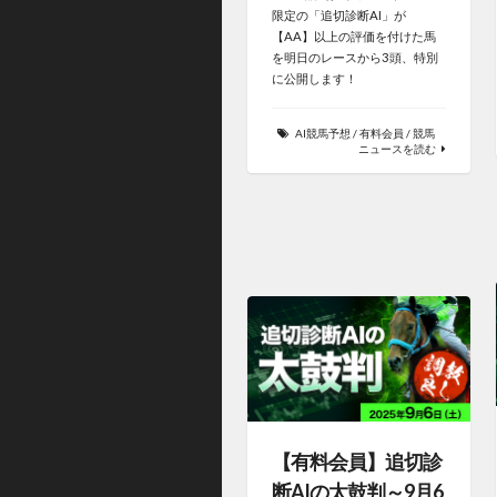
限定の「追切診断AI」が
【AA】以上の評価を付けた馬
を明日のレースから3頭、特別
に公開します！
AI競馬予想
/
有料会員
/
競馬
ニュースを読む
【有料会員】追切診
断AIの太鼓判～9月6