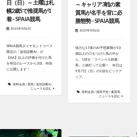
日（日）～ 土曜は札
～ キャリア3戦の素
幌2歳Sで推奨馬が1
質馬が名手を背に必
着 – SPAIA競馬
勝態勢 – SPAIA競馬
2025年9月6日
2025年9月6日
SPAIA競馬ダイヤモンドコース
強力な17体のAI予想家陣が10
限定の「追切診断AI」が
個以上の◎をつけた馬の中か
【AA】以上の評価を付けた馬
ら、1頭を「スペシャル鉄板
を明日のレースから3頭、特別
馬」と銘打って公開！ 本日は
に公開します！
9月7日（日）の1頭をピックア
ップ。
有料会員
/
競馬
/
追切診断AI
ニュースを読む
有料会員
/
競馬予想
/
素質馬
ニュースを読む