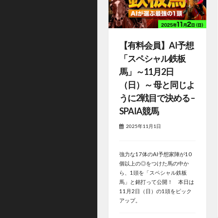
【有料会員】AI予想
「スペシャル鉄板
馬」～11月2日
（日）～ 母と同じよ
うに2戦目で決める –
SPAIA競馬
2025年11月1日
強力な17体のAI予想家陣が10
個以上の◎をつけた馬の中か
ら、1頭を「スペシャル鉄板
馬」と銘打って公開！ 本日は
11月2日（日）の1頭をピック
アップ。