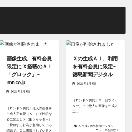
画像生成、有料会員
Ｘの生成ＡＩ、利用
限定に Ｘ搭載のＡＩ
を有料会員に限定 –
「グロック」 –
徳島新聞デジタル
nnn.co.jp
2026年1月9日
2026年1月9日
【ロンドン共同】Ｘ（旧ツイッ
ター）上で他人の画像を生成人
【ロンドン共同】他人の画像を
工…
生成人工知能（ＡＩ）で性的な
姿に加工しＸ（旧ツイッター）
に投稿する行為が急増している
AI生成
/
徳島新聞デジタル
ニュースを読む
問題で、Ｘに搭載されているＡ