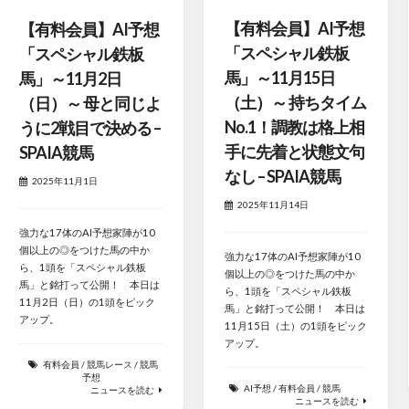
【有料会員】AI予想
【有料会員】AI予想
「スペシャル鉄板
「スペシャル鉄板
馬」～11月15日
馬」～11月2日
（土）～ 持ちタイム
（日）～ 母と同じよ
No.1！調教は格上相
うに2戦目で決める –
手に先着と状態文句
SPAIA競馬
なし – SPAIA競馬
2025年11月1日
2025年11月14日
強力な17体のAI予想家陣が10
個以上の◎をつけた馬の中か
強力な17体のAI予想家陣が10
ら、1頭を「スペシャル鉄板
個以上の◎をつけた馬の中か
馬」と銘打って公開！ 本日は
ら、1頭を「スペシャル鉄板
11月2日（日）の1頭をピック
馬」と銘打って公開！ 本日は
アップ。
11月15日（土）の1頭をピック
アップ。
有料会員
/
競馬レース
/
競馬
予想
AI予想
/
有料会員
/
競馬
ニュースを読む
ニュースを読む