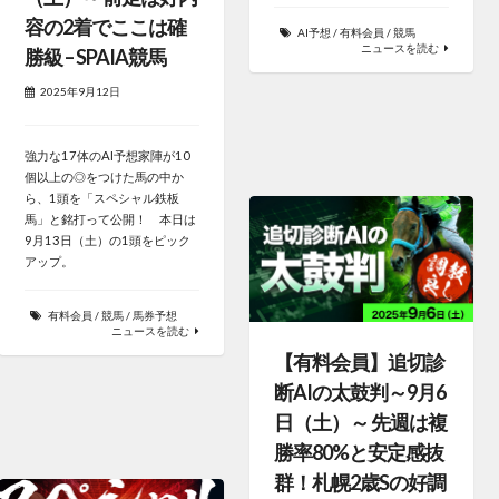
容の2着でここは確
AI予想
/
有料会員
/
競馬
ニュースを読む
勝級 – SPAIA競馬
2025年9月12日
強力な17体のAI予想家陣が10
個以上の◎をつけた馬の中か
ら、1頭を「スペシャル鉄板
馬」と銘打って公開！ 本日は
9月13日（土）の1頭をピック
アップ。
有料会員
/
競馬
/
馬券予想
ニュースを読む
【有料会員】追切診
断AIの太鼓判～9月6
日（土）～ 先週は複
勝率80%と安定感抜
群！札幌2歳Sの好調