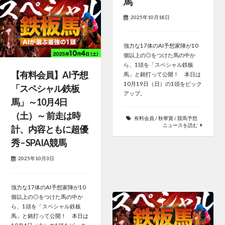
馬
2025年10月18日
強力な17体のAI予想家陣が10
個以上の◎をつけた馬の中か
ら、1頭を「スペシャル鉄板
【有料会員】AI予想
馬」と銘打って公開！ 本日は
10月19日（日）の1頭をピック
「スペシャル鉄板
アップ。
馬」～10月4日
（土）～ 前走は時
有料会員
/
秋華賞
/
競馬予想
ニュースを読む
計、内容ともに超優
秀 – SPAIA競馬
2025年10月3日
強力な17体のAI予想家陣が10
個以上の◎をつけた馬の中か
ら、1頭を「スペシャル鉄板
馬」と銘打って公開！ 本日は