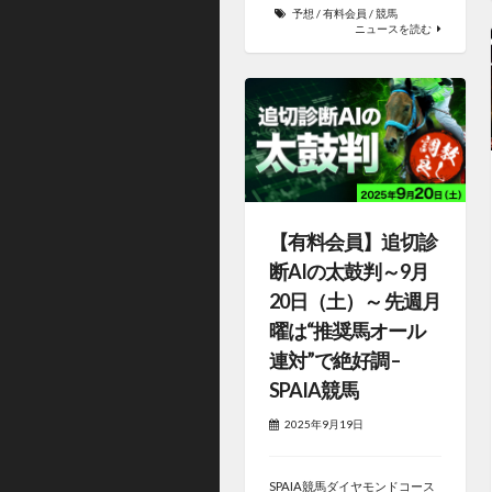
予想
/
有料会員
/
競馬
ニュースを読む
【有料会員】追切診
断AIの太鼓判～9月
20日（土）～ 先週月
曜は“推奨馬オール
連対”で絶好調 –
SPAIA競馬
2025年9月19日
SPAIA競馬ダイヤモンドコース