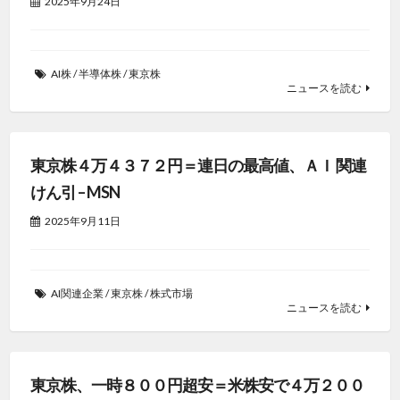
2025年9月24日
AI株
/
半導体株
/
東京株
ニュースを読む
東京株４万４３７２円＝連日の最高値、ＡＩ 関連
けん引 – MSN
2025年9月11日
AI関連企業
/
東京株
/
株式市場
ニュースを読む
東京株、一時８００円超安＝米株安で４万２００