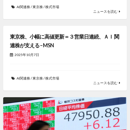
AI関連株
/
東京株
/
株式市場
ニュースを読む
東京株、小幅に高値更新＝３営業日連続、ＡＩ 関
連株が支える – MSN
2025年10月7日
AI関連株
/
東京株
/
株式市場
ニュースを読む