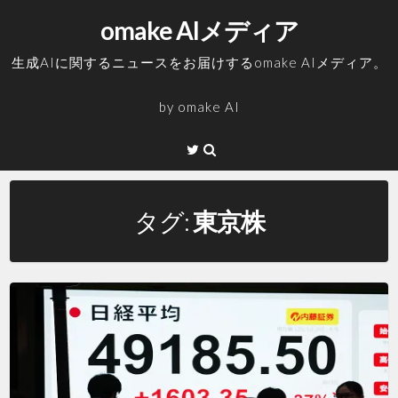
コ
omake AIメディア
ン
テ
生成AIに関するニュースをお届けするomake AIメディア。
ン
ツ
by
omake AI
へ
ス
Twitter
キ
ッ
プ
タグ:
東京株