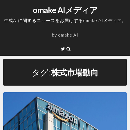
コ
omake AIメディア
ン
テ
生成AIに関するニュースをお届けするomake AIメディア。
ン
ツ
by
omake AI
へ
ス
Twitter
キ
ッ
プ
タグ:
株式市場動向