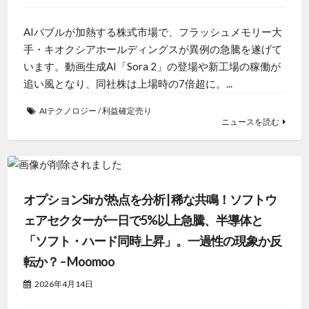
AIバブルが加熱する株式市場で、フラッシュメモリー大
手・キオクシアホールディングスが異例の急騰を遂げて
います。動画生成AI「Sora 2」の登場や新工場の稼働が
追い風となり、同社株は上場時の7倍超に。...
AIテクノロジー
/
利益確定売り
ニュースを読む
オプションSirが热点を分析 | 稀な共鳴！ソフトウ
ェアセクターが一日で5%以上急騰、半導体と
「ソフト・ハード同時上昇」。一過性の現象か反
転か？ – Moomoo
2026年4月14日