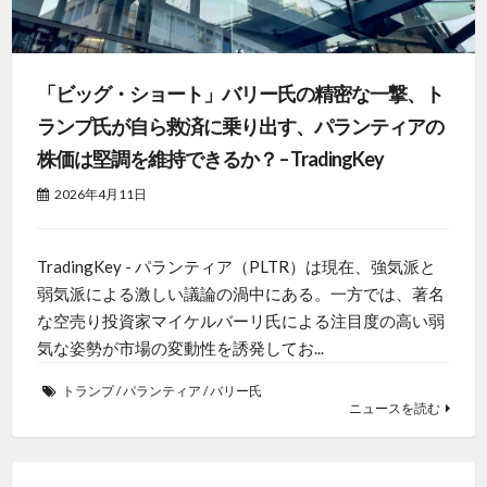
「ビッグ・ショート」バリー氏の精密な一撃、ト
ランプ氏が自ら救済に乗り出す、パランティアの
株価は堅調を維持できるか？ – TradingKey
2026年4月11日
TradingKey - パランティア（PLTR）は現在、強気派と
弱気派による激しい議論の渦中にある。一方では、著名
な空売り投資家マイケルバーリ氏による注目度の高い弱
気な姿勢が市場の変動性を誘発してお...
トランプ
/
パランティア
/
バリー氏
ニュースを読む