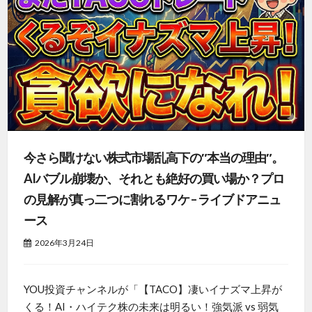
今さら聞けない株式市場乱高下の″本当の理由″。
AIバブル崩壊か、それとも絶好の買い場か？プロ
の見解が真っ二つに割れるワケ – ライブドアニュ
ース
2026年3月24日
YOU投資チャンネルが「【TACO】凄いイナズマ上昇が
くる！AI・ハイテク株の未来は明るい！強気派 vs 弱気