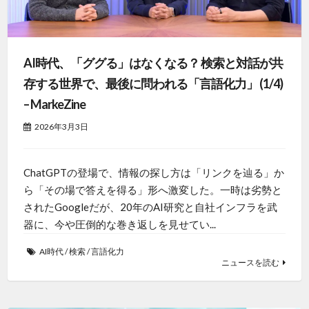
AI時代、「ググる」はなくなる？ 検索と対話が共
存する世界で、最後に問われる「言語化力」 (1/4)
– MarkeZine
2026年3月3日
ChatGPTの登場で、情報の探し方は「リンクを辿る」か
ら「その場で答えを得る」形へ激変した。一時は劣勢と
されたGoogleだが、20年のAI研究と自社インフラを武
器に、今や圧倒的な巻き返しを見せてい...
AI時代
/
検索
/
言語化力
ニュースを読む