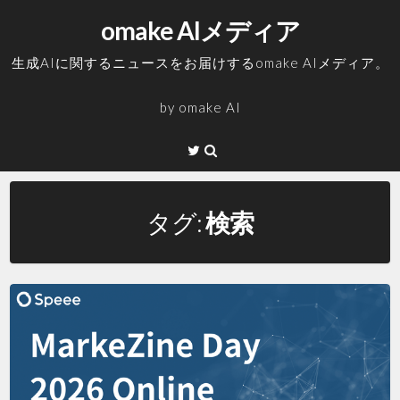
コ
omake AIメディア
ン
テ
生成AIに関するニュースをお届けするomake AIメディア。
ン
ツ
by
omake AI
へ
ス
Twitter
キ
ッ
プ
タグ:
検索