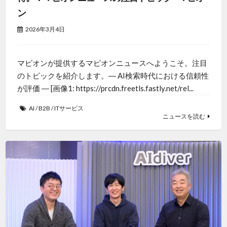
ン
2026年3月4日
マピオンが提供するマピオンニュースへようこそ。注目
のトピックを紹介します。― AI検索時代における信頼性
が評価 ― [画像1: https://prcdn.freetls.fastly.net/rel...
AI
/
B2B
/
ITサービス
ニュースを読む