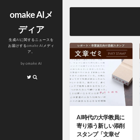
コ
ン
omake AIメ
テ
ディア
ン
ツ
生成AIに関するニュースを
へ
お届けするomake AIメディ
ス
ア。
キ
by
omake AI
ッ
プ
Twitter
AI時代の大学教員に
寄り添う新しい添削
スタンプ「文章ゼ