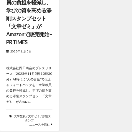
員の負担を軽減し、
学びの質を高める添
削スタンプセット
「文章ゼミ」が
Amazonで販売開始 –
PR TIMES
2025年11月5日
株式会社岡田商会のプレスリリ
ース（2025年11月5日 10時30
分）AI時代に“人の言葉”で伝え
るフィードバックを！大学教員
の負担を軽減し、学びの質を高
める添削スタンプセット「文章
ゼミ」がAmazo...
大学教員
/
文章ゼミ
/
添削ス
タンプ
ニュースを読む