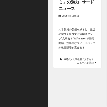
ミ」の魅力 – サード
ニュース
2025年11月5日
大学教員の負担を減らし、生徒
の学びを促進する添削スタン
プ“文章ゼミ”がAmazonで販売
開始。効率的なフィードバック
が教育現場を変える！
AI時代
/
大学教員
/
文章ゼミ
ニュースを読む