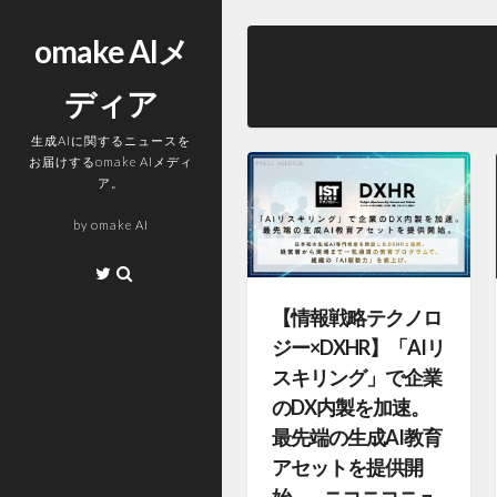
コ
ン
omake AIメ
テ
ディア
ン
ツ
生成AIに関するニュースを
へ
お届けするomake AIメディ
ス
ア。
キ
by
omake AI
ッ
プ
Twitter
【情報戦略テクノロ
ジー×DXHR】「AIリ
スキリング」で企業
のDX内製を加速。
最先端の生成AI教育
アセットを提供開
始。 – ニコニコニュ