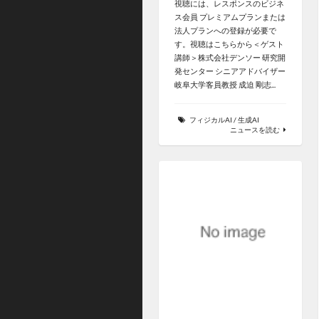
視聴には、レスポンスのビジネ
ス会員 プレミアムプランまたは
法人プランへの登録が必要で
す。視聴はこちらから＜ゲスト
講師＞株式会社デンソー 研究開
発センター シニアアドバイザー
岐阜大学客員教授 成迫 剛志...
フィジカルAI
/
生成AI
ニュースを読む