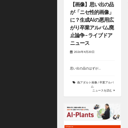
【画像】思い出の品
が「ニセ性的画像」
に？生成AIの悪用広
がり卒業アルバム廃
止論争 – ライブドア
ニュース
2026年4月20日
思い出の品のはずが…
偽アダルト画像
/
卒業アルバ
ム
ニュースを読む