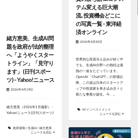
テム変える巨大潮
流､投資機会どこに
の写真一覧 – 東洋経
済オンライン
緒方恵美、生成AI問
2026年4月20日
題を政府が法的整理
へ「ようやくスター
世界的な投資冷え込みが続く中
トライン」「見守り
でも、生成AI分野への熱狂は過
ます」 (日刊スポー
熱の一途をたどっています。
OpenAI「ChatGPT」の登場以
ツ) – Yahoo!ニュース
降、この波は日米のスタートア
ップや投資家を巻き込み次々と
2026年4月19日
新たな事業が誕生。今、...
緒方恵美（2026年1月撮影） -
VCインベストメント
Yahoo!ニュース(日刊スポーツ)
ニュースを読む
政府規制
/
生成AI
/
緒方恵美
ニュースを読む