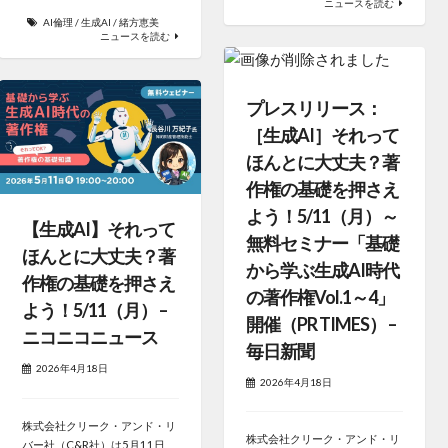
ニュースを読む
AI倫理
/
生成AI
/
緒方恵美
ニュースを読む
プレスリリース：
［生成AI］それって
ほんとに大丈夫？著
作権の基礎を押さえ
よう！5/11（月）～
【生成AI】それって
無料セミナー「基礎
ほんとに大丈夫？著
から学ぶ生成AI時代
作権の基礎を押さえ
の著作権Vol.1～4」
よう！5/11（月） –
開催（PR TIMES） –
ニコニコニュース
毎日新聞
2026年4月18日
2026年4月18日
株式会社クリーク・アンド・リ
株式会社クリーク・アンド・リ
バー社（C&R社）は5月11日