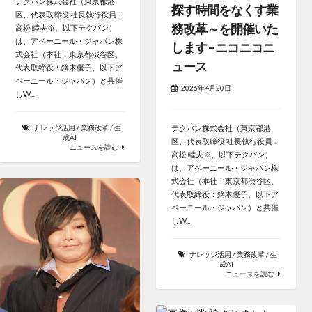
テクバン株式会社（東京都港
探す時間をなくす業
区、代表取締役 社長執行役員：
務改革～を開催いた
高松 睦夫※、以下テクバン）
は、アベーニール・ジャパン株
します – ニコニコニ
式会社（本社：東京都渋谷区、
ュース
代表取締役：鏑木優子、以下ア
ベーニール・ジャパン）と共催
2026年4月20日
しW...
テクバン株式会社（東京都港
ナレッジ活用
/
業務改革
/
生
成AI
区、代表取締役 社長執行役員：
ニュースを読む
高松 睦夫※、以下テクバン）
は、アベーニール・ジャパン株
式会社（本社：東京都渋谷区、
代表取締役：鏑木優子、以下ア
ベーニール・ジャパン）と共催
しW...
ナレッジ活用
/
業務改革
/
生
成AI
ニュースを読む