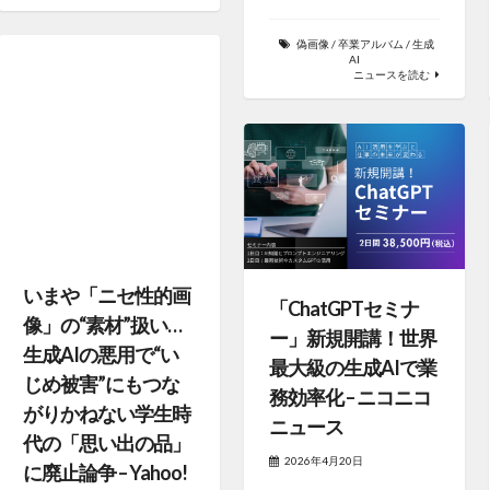
偽画像
/
卒業アルバム
/
生成
AI
ニュースを読む
いまや「ニセ性的画
「ChatGPTセミナ
像」の“素材”扱い…
ー」新規開講！世界
生成AIの悪用で“い
最大級の生成AIで業
じめ被害”にもつな
務効率化 – ニコニコ
がりかねない学生時
ニュース
代の「思い出の品」
2026年4月20日
に廃止論争 – Yahoo!