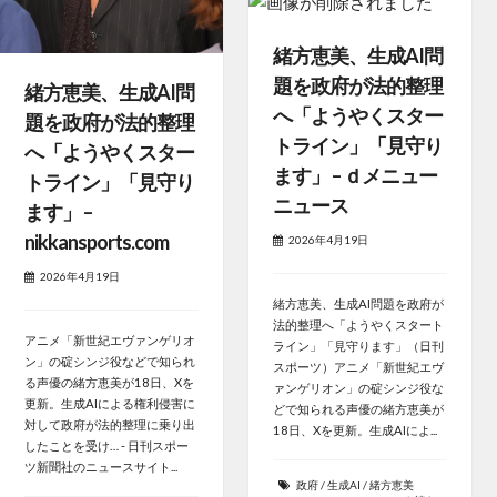
緒方恵美、生成AI問
題を政府が法的整理
緒方恵美、生成AI問
へ「ようやくスター
題を政府が法的整理
トライン」「見守り
へ「ようやくスター
ます」 – ｄメニュー
トライン」「見守り
ニュース
ます」 –
nikkansports.com
2026年4月19日
2026年4月19日
緒方恵美、生成AI問題を政府が
法的整理へ「ようやくスタート
アニメ「新世紀エヴァンゲリオ
ライン」「見守ります」（日刊
ン」の碇シンジ役などで知られ
スポーツ）アニメ「新世紀エヴ
る声優の緒方恵美が18日、Xを
ァンゲリオン」の碇シンジ役な
更新。生成AIによる権利侵害に
どで知られる声優の緒方恵美が
対して政府が法的整理に乗り出
18日、Xを更新。生成AIによ...
したことを受け… - 日刊スポー
ツ新聞社のニュースサイト...
政府
/
生成AI
/
緒方恵美