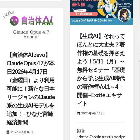
【生成AI】それって
ほんとに大丈夫？著
作権の基礎を押さえ
【自治体AI zevo】
よう！5/11（月）～
Claude Opus 4.7 が本
無料セミナー「基礎
日2026年4月17日
から学ぶ生成AI時代
（金曜日）より利用
の著作権Vol.1～4」
可能に！新たな日本
開催 – Excite エキサ
リージョンのClaude
イト
系の生成AIモデルを
追加！ – ひなた宮崎
2026年4月18日
経済新聞
[画像
2026年4月18日
1:https://prcdn.freetls.fastly.n