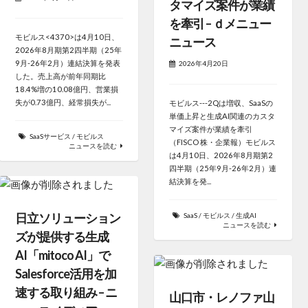
タマイズ案件が業績
を牽引 – ｄメニュー
モビルス<4370>は4月10日、
ニュース
2026年8月期第2四半期（25年
9月-26年2月）連結決算を発表
2026年4月20日
した。売上高が前年同期比
18.4%増の10.08億円、営業損
失が0.73億円、経常損失が...
モビルス---2Qは増収、SaaSの
単価上昇と生成AI関連のカスタ
マイズ案件が業績を牽引
SaaSサービス
/
モビルス
（FISCO 株・企業報）モビルス
ニュースを読む
は4月10日、2026年8月期第2
四半期（25年9月-26年2月）連
結決算を発...
日立ソリューション
SaaS
/
モビルス
/
生成AI
ニュースを読む
ズが提供する生成
AI「mitoco AI」で
Salesforce活用を加
速する取り組み – ニ
山口市・レノファ山