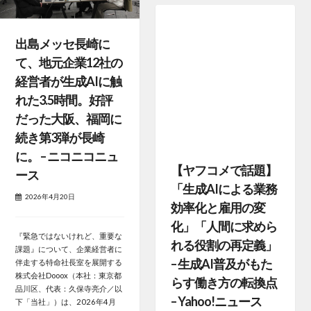
出島メッセ長崎に
て、地元企業12社の
経営者が生成AIに触
れた3.5時間。好評
だった大阪、福岡に
続き第3弾が長崎
に。 – ニコニコニュ
【ヤフコメで話題】
ース
「生成AIによる業務
2026年4月20日
効率化と雇用の変
化」「人間に求めら
『緊急ではないけれど、重要な
れる役割の再定義」
課題』について、企業経営者に
– 生成AI普及がもた
伴走する特命社長室を展開する
株式会社Dooox（本社：東京都
らす働き方の転換点
品川区、代表：久保寺亮介／以
– Yahoo!ニュース
下「当社」）は、2026年4月