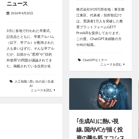
ニュース
株式会社VOST(所在地：東京都
2026年4月20日
江東区、代表者：別所智広)で
は、受講者1万人を突破した教
育プラットフォームGETT
3月に各地で行われた卒業式。
Proskillを提供しております。
記念品とともに、卒業アルバム
この度、ChatGPT未経験の方
（以下、卒アル）が配布された
やAIの知識...
人も多いはずだ。そんな卒アル
だが、以前から“悪用”や“目的
外使用”の問題が議論されてき
ChatGPTセミナー
ニュースを読む
た。掲載されている住所が名
人工知能
/
思い出の品
/
生成
AI
ニュースを読む
｢生成AI｣に熱い視
線､国内VCが描く投
資の勝ち筋 エコシス