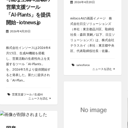
2026年4月20日
営業支援ツール
「AI-Plants」を提供
mitoco AIの画面イメージ 株
開始 – iotnews.jp
式会社日立ソリューションズ
（本社：東京都品川区、取締役
2026年4月20日
社長：森田 英嗣／以下、日立ソ
リューションズ）は、株式会社
テラスカイ（本社：東京都中央
株式会社インソースは2026年4
区、代表取締役社長：佐藤...
月15日、生成AI機能を搭載
し、営業活動の生産性向上を支
援するツール「AI-Plants」
salesforce
ニュースを読む
を、2026年5月より提供開始す
ると発表した。新たに提供され
る「AI-Plan...
営業支援ツール
/
生成AI
ニュースを読む