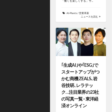
「働くを楽しくする」サ...
AI-Plants
/
営業革新
ニュースを読む
｢生成AI｣や｢ESG｣で
スタートアップがつ
かむ商機 ZEALS､岩
谷技研､レラテッ
ク…注目業界の23社
の写真一覧 – 東洋経
済オンライン