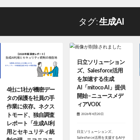
タグ:
生成AI
日立ソリューション
ズ、Salesforce活用
を加速する生成
AI「mitoco AI」提供
4社に1社が機密デー
開始 – ニュースメデ
タの保護を社員の手
ィアVOIX
作業に依存。ネクス
トモード、独自調査
2026年4月20日
レポート「生成AI利
用とセキュリティ統
日立ソリューションズ、
Salesforce活用を支援するAIサ