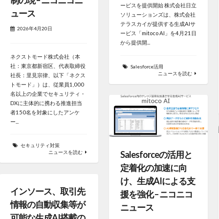
制の現 – ニコニコニ
ービスを提供開始 株式会社日立
ュース
ソリューションズは、株式会社
テラスカイが提供する生成AIサ
2026年4月20日
ービス「mitoco AI」を4月21日
から提供開...
ネクストモード株式会社（本
社：東京都新宿区、代表取締役
Salesforce活用
ニュースを読む
社長：里見宗律、以下「ネクス
トモード」）は、従業員1,000
名以上の企業でセキュリティ・
DXに主体的に携わる推進担当
者150名を対象にしたアンケ
ー...
セキュリティ対策
Salesforceの活用と
ニュースを読む
定着化の加速に向
け、生成AIによる支
インソース、取引先
援を強化 – ニコニコ
情報の自動収集等が
ニュース
可能な生成AI搭載の