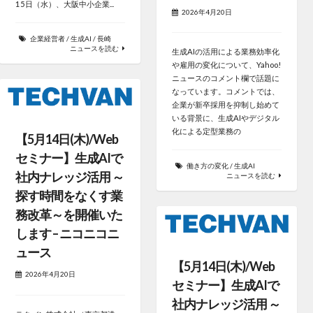
15日（水）、大阪中小企業...
2026年4月20日
企業経営者
/
生成AI
/
長崎
ニュースを読む
生成AIの活用による業務効率化
や雇用の変化について、Yahoo!
ニュースのコメント欄で話題に
なっています。コメントでは、
企業が新卒採用を抑制し始めて
いる背景に、生成AIやデジタル
化による定型業務の
【5月14日(木)/Web
セミナー】生成AIで
働き方の変化
/
生成AI
社内ナレッジ活用 ～
ニュースを読む
探す時間をなくす業
務改革～を開催いた
します – ニコニコニ
ュース
【5月14日(木)/Web
2026年4月20日
セミナー】生成AIで
社内ナレッジ活用 ～