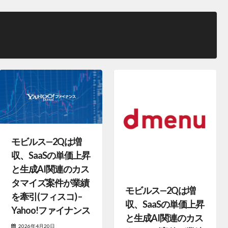
モビルス—2Qは増
収、SaaSの単価上昇
と生成AI関連のカス
タマイズ案件が業績
モビルス—2Qは増
を牽引(フィスコ) –
収、SaaSの単価上昇
Yahoo!ファイナンス
と生成AI関連のカス
2026年4月20日