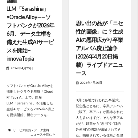
国産
LLM「Sarashina」
×Oracle Alloy——ソ
思い出の品が「ニセ
フトバンクが2026年
性的画像」に？生成
6月、データ主権を
AIの悪用広がり卒業
備えた生成AIサービ
アルバム廃止論争
スを開始 –
(2026年4月20日掲
innovaTopia
載) – ライブドアニュ
2026年4月20日
ース
2026年4月20日
ソフトバンクがOracle Alloyを
採用したクラウド基盤「Cloud
PF Type A」上で、国産
3月に各地で行われた卒業式。
LLM「Sarashina」を活用した
記念品とともに、卒業アルバム
生成AIサービスを2026年6月よ
（以下、卒アル）が配布された
り提供開始。機密データを...
人も多いはずだ。そんな卒アル
だが、以前から“悪用”や“目的
外使用”の問題が議論されてき
サービス開始
/
データ主権
ニュースを読む
た。掲載されている住所が名簿