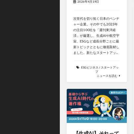
2026年4月19日
次世代を切り拓く日本のベンチ
ャー企業。その中でも2023年
の注目100社を「週刊東洋経
済」が厳選し、生成AIや航空宇
宙、ESGなど成長分野ごとに最
新トピックとともに徹底取材し
ました。新たなスタートアッ...
ESGビジネス
/
スタートアッ
プ
ニュースを読む
【生成AI】それって