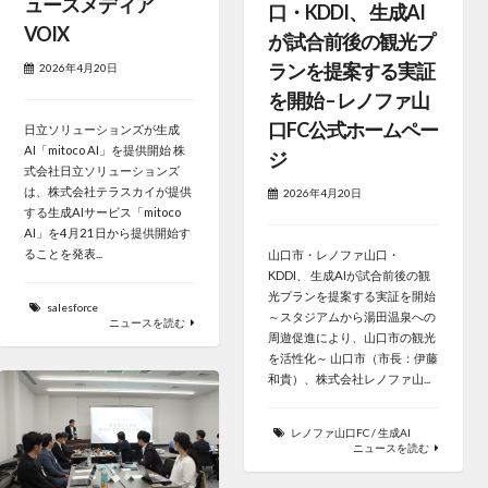
ュースメディア
口・KDDI、 生成AI
VOIX
が試合前後の観光プ
ランを提案する実証
2026年4月20日
を開始 – レノファ山
口FC公式ホームペー
日立ソリューションズが生成
AI「mitoco AI」を提供開始 株
ジ
式会社日立ソリューションズ
は、株式会社テラスカイが提供
2026年4月20日
する生成AIサービス「mitoco
AI」を4月21日から提供開始す
ることを発表...
山口市・レノファ山口・
KDDI、 生成AIが試合前後の観
光プランを提案する実証を開始
salesforce
～スタジアムから湯田温泉への
ニュースを読む
周遊促進により、山口市の観光
を活性化～ 山口市（市長：伊藤
和貴）、株式会社レノファ山...
レノファ山口FC
/
生成AI
ニュースを読む