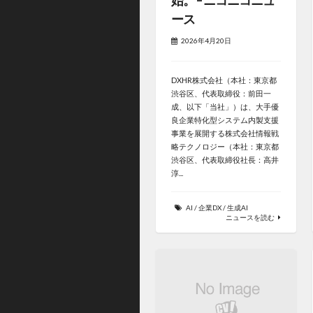
ース
2026年4月20日
DXHR株式会社（本社：東京都
渋谷区、代表取締役：前田一
成、以下「当社」）は、大手優
良企業特化型システム内製支援
事業を展開する株式会社情報戦
略テクノロジー（本社：東京都
渋谷区、代表取締役社長：高井
淳...
AI
/
企業DX
/
生成AI
ニュースを読む