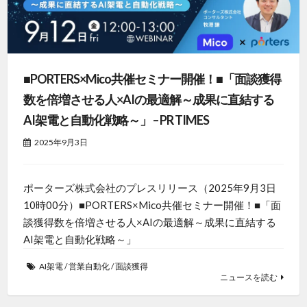
■PORTERS×Mico共催セミナー開催！■「面談獲得
数を倍増させる人×AIの最適解～成果に直結する
AI架電と自動化戦略～」 – PR TIMES
2025年9月3日
ポーターズ株式会社のプレスリリース（2025年9月3日
10時00分）■PORTERS×Mico共催セミナー開催！■「面
談獲得数を倍増させる人×AIの最適解～成果に直結する
AI架電と自動化戦略～」
AI架電
/
営業自動化
/
面談獲得
ニュースを読む