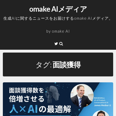
コ
omake AIメディア
ン
テ
生成AIに関するニュースをお届けするomake AIメディア。
ン
ツ
by
omake AI
へ
ス
Twitter
キ
ッ
プ
タグ:
面談獲得