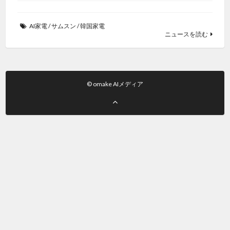
AI家電
/
サムスン
/
韓国家電
ニュースを読む
© omake AIメディア