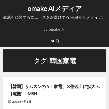
コ
omake AIメディア
ン
テ
生成AIに関するニュースをお届けするomake AIメディア。
ン
ツ
by
omake AI
へ
ス
Twitter
キ
ッ
プ
タグ:
韓国家電
【韓国】サムスンのＡＩ家電、３倍以上に拡大へ
［電機］ – MSN
2025年4月1日