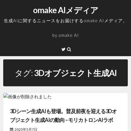
コ
omake AIメディア
ン
テ
生成AIに関するニュースをお届けするomake AIメディア。
ン
ツ
by
omake AI
へ
ス
Twitter
キ
ッ
プ
タグ:
3Dオブジェクト生成AI
3Dシーン生成AIも登場。普及前夜を迎える3Dオ
ブジェクト生成AIの動向 – モリカトロンAIラボ
2025年5月7日