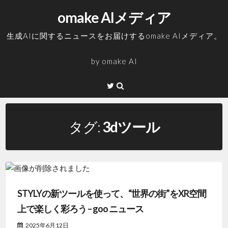
コ
omake AIメディア
ン
テ
生成AIに関するニュースをお届けするomake AIメディア。
ン
ツ
by
omake AI
へ
ス
Twitter
キ
ッ
プ
タグ:
3dツール
STYLYの新ツールを使って、“世界の街”をXR空間
上で楽しく彩ろう – goo ニュース
2025年6月12日