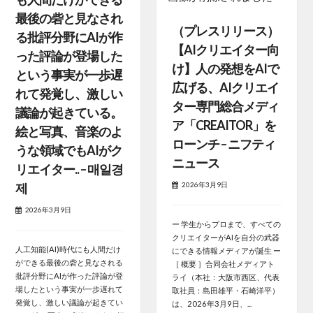
最後の砦と見なされ
（プレスリリース）
る批評分野にAIが作
【AIクリエイター向
った評論が登場した
け】人の発想をAIで
という事実が一歩遅
広げる、AIクリエイ
れて発覚し、激しい
ター専門総合メディ
議論が起きている。
ア「CREAITOR」を
絵と写真、音楽のよ
ローンチ – ニフティ
うな領域でもAIがク
ニュース
リエイター.. – 매일경
2026年3月9日
제
2026年3月9日
ー 学生からプロまで、すべての
クリエイターがAIを自分の武器
人工知能(AI)時代にも人間だけ
にできる情報メディアが誕生 ー
ができる最後の砦と見なされる
［ 概要 ］合同会社メディアト
批評分野にAIが作った評論が登
ライ（本社：大阪市西区、代表
場したという事実が一歩遅れて
取社員：島田雄平・石崎洋平）
発覚し、激しい議論が起きてい
は、2026年3月9日、...