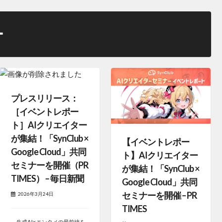
ー
プレスリリース：
［イベントレポー
ト］AIクリエイター
が集結！「SynClub ×
【イベントレポー
Google Cloud」共同
ト】AIクリエイター
セミナーを開催（PR
が集結！「SynClub ×
TIMES） – 毎日新聞
Google Cloud」共同
セミナーを開催 – PR
2026年3月24日
TIMES
～生成AI×エンタメの最前線を