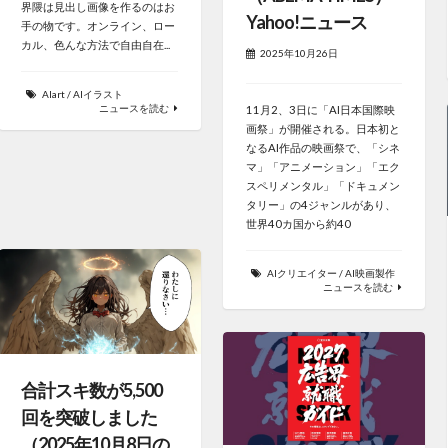
界隈は見出し画像を作るのはお
Yahoo!ニュース
手の物です。オンライン、ロー
カル、色んな方法で自由自在...
2025年10月26日
AIart
/
AIイラスト
ニュースを読む
11月2、3日に「AI日本国際映
画祭」が開催される。日本初と
なるAI作品の映画祭で、「シネ
マ」「アニメーション」「エク
スペリメンタル」「ドキュメン
タリー」の4ジャンルがあり、
世界40カ国から約40
AIクリエイター
/
AI映画製作
ニュースを読む
合計スキ数が5,500
回を突破しました
（2025年10月8日の