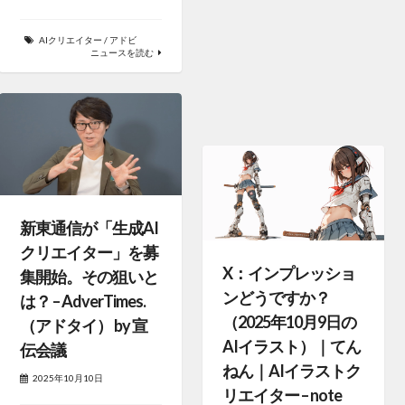
AIクリエイター
/
アドビ
ニュースを読む
新東通信が「生成AI
クリエイター」を募
X：インプレッショ
集開始。その狙いと
ンどうですか？
は？ – AdverTimes.
（2025年10月9日の
（アドタイ） by 宣
AIイラスト）｜てん
伝会議
ねん｜AIイラストク
2025年10月10日
リエイター – note