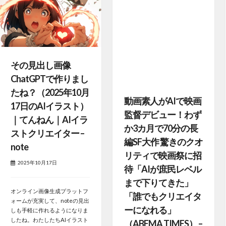
その見出し画像
ChatGPTで作りまし
たね？（2025年10月
動画素人がAIで映画
17日のAIイラスト）
監督デビュー！わず
｜てんねん｜AIイラ
か3カ月で70分の長
ストクリエイター –
編SF大作 驚きのクオ
note
リティで映画祭に招
2025年10月17日
待「AIが庶民レベル
まで下りてきた」
オンライン画像生成プラットフ
「誰でもクリエイタ
ォームが充実して、noteの見出
ーになれる」
しも手軽に作れるようになりま
したね。わたしたちAIイラスト
（ABEMA TIMES） –