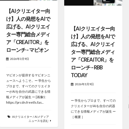
【AIクリエイター向
け】人の発想をAIで
広げる、AIクリエイ
【AIクリエイター向
ター専門総合メディ
け】人の発想をAIで
ア「CREAITOR」を
広げる、AIクリエイ
ローンチ – マピオン
ター専門総合メディ
ア「CREAITOR」を
2026年3月9日
ローンチ – RBB
TODAY
マピオンが提供するマピオンニ
ュースへようこそ。ー 学生から
2026年3月9日
プロまで、すべてのクリエイタ
ーがAIを自分の武器にできる情
報メディアが誕生 ー [画像1:
ー 学生からプロまで、すべての
https://prcdn.freetls.fas...
クリエイターがAIを自分の武器
にできる情報メディアが誕生 ー
AIクリエイター
/
AIメディア
［ 概要 ］
ニュースを読む