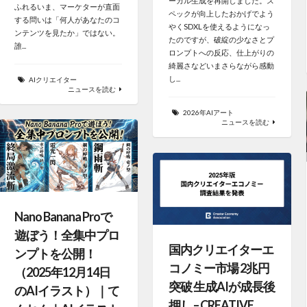
ーカル生成を再開しました。ス
ふれるいま、マーケターが直面
ペックが向上したおかげでよう
する問いは「何人があなたのコ
やくSDXLを使えるようになっ
ンテンツを見たか」ではない。
たのですが、破綻の少なさとプ
誰...
ロンプトへの反応、仕上がりの
綺麗さなどいまさらながら感動
し...
AIクリエイター
ニュースを読む
2026年AIアート
ニュースを読む
Nano Banana Proで
遊ぼう！全集中プロ
国内クリエイターエ
ンプトを公開！
コノミー市場 2兆円
（2025年12月14日
突破 生成AIが成長後
のAIイラスト）｜て
押し – CREATIVE