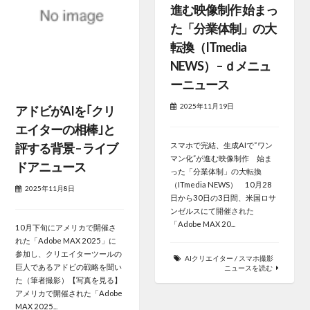
進む映像制作 始まっ
た「分業体制」の大
転換（ITmedia
NEWS） – ｄメニュ
ーニュース
2025年11月19日
アドビがAIを｢クリ
エイターの相棒｣と
評する背景 – ライブ
スマホで完結、生成AIで“ワン
マン化”が進む映像制作 始ま
ドアニュース
った「分業体制」の大転換
（ITmedia NEWS） 10月28
2025年11月8日
日から30日の3日間、米国ロサ
ンゼルスにて開催された
「Adobe MAX 20...
10月下旬にアメリカで開催さ
れた「Adobe MAX 2025」に
参加し、クリエイターツールの
AIクリエイター
/
スマホ撮影
巨人であるアドビの戦略を聞い
ニュースを読む
た（筆者撮影）【写真を見る】
アメリカで開催された「Adobe
MAX 2025...