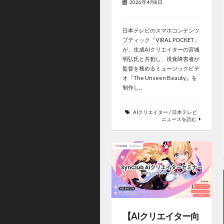
2026年4月8日
日本テレビのスマホコンテンツ
ブティック「VIRAL POCKET」
が、生成AIクリエイターの宮城
明弘氏と共創し、視覚障害者が
監督を務めるミュージックビデ
オ『The Unseen Beauty』を
制作し...
AIクリエイター
/
日本テレビ
ニュースを読む
【AIクリエイター向