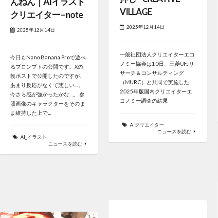
んねん｜AIイラスト
VILLAGE
クリエイター – note
2025年12月14日
2025年12月14日
一般社団法人クリエイターエコ
今日もNano Banana Proで遊べ
ノミー協会は10日、三菱UFJリ
るプロンプトの公開です。Xの
サーチ＆コンサルティング
朝ポストで公開したのですが、
（MURC）と共同で実施した
あまり反応がなくて悲しい…。
2025年版国内クリエイターエ
今さら感が強かったかな…。 参
コノミー調査の結果
照画像のキャラクターをそのま
ま維持した上で...
AIクリエイター
ニュースを読む
AI_イラスト
ニュースを読む