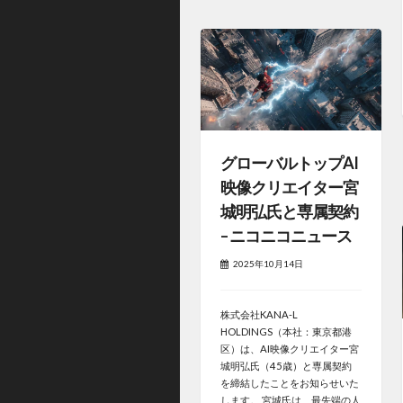
グローバルトップAI
映像クリエイター宮
城明弘氏と専属契約
– ニコニコニュース
2025年10月14日
株式会社KANA-L
HOLDINGS（本社：東京都港
区）は、AI映像クリエイター宮
城明弘氏（45歳）と専属契約
を締結したことをお知らせいた
します。 宮城氏は、最先端の人