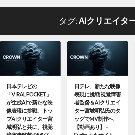
タグ:
AIクリエイタ
日本テレビの
日テレ、新たな映像
「VIRAL POCKET」
表現に挑戦 視覚障害
が生成AIで新たな映
者監督＆AIクリエイ
像表現に挑戦。トッ
ター宮城明弘氏のタ
プAIクリエイター宮
ッグでMV制作へ
城明弘と共に、視覚
【動画あり】 –