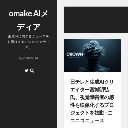
コ
ン
omake AIメ
テ
ディア
ン
ツ
生成AIに関するニュースを
へ
お届けするomake AIメディ
ス
ア。
キ
by
omake AI
ッ
プ
Twitter
日テレと生成AIクリ
エイター宮城明弘
氏、視覚障害者の感
性を映像化するプロ
ジェクトを始動 – ニ
コニコニュース