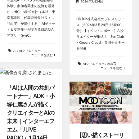
2026年3月24日
体験、参加者同士の交流も活発
に～HiClub株式会社（本社：東
京都港区、代表取締役社長：古
HiClub株式会社のプレスリリー
谷由宇）が提供する、 AIチャッ
ス（2026年3月24日 18時00
ト＆友達作りができる対話型AI
分）【イベントレポート】AIク
アプリ 「SynC...
リエイターが集結！「SynClub
× Google Cloud」共同セミナー
を開催
AI
/
AIクリエイター
ニュースを読む
AIクリエイター
/
AI教育
ニュースを読む
「AIは人間の共創パ
ートナー」ADK・小
塚仁篤さんが描く、
クリエイターとAIの
未来｜インターエフ
エム「J LIVE
【思い描くストーリ
RADIO」1月14日、