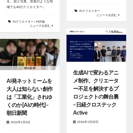
る。 絵と写真、音楽のような領
域でもAIがクリエイター...
AIクリエイター
ニュースを読む
AIクリエイター
/
AI評論
ニュースを読む
生成AIで変わるアニ
メ制作、クリエータ
AI発ネットミームを
ー不足を解決するプ
大人は知らない 創作
ロジェクトの舞台裏
は「工業化」されゆ
– 日経クロステック
くのか [AIの時代] –
Active
朝日新聞
2026年1月20日
2026年1月3日