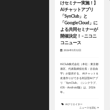
けセミナー実施！】
AIチャットアプリ
「SynClub」と
「Google Cloud」に
よる共同セミナーが
開催決定！ – ニコニ
コニュース
2026年3月12日
HiClub株式会社（本社：東京都
港区、代表取締役社長：古谷由
宇）が提供する、 AIチャット＆
友達作りができる対話型AIアプ
リ 「SynClub」（シンクラブ、
iOS・Android版）は、2026
年...
AIクリエイター
ニュースを読む