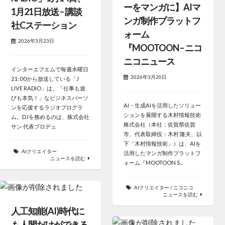
ーをマンガに】AIマ
1月21日放送 – 講談
ンガ制作プラットフ
社Cステーション
ォーム
2026年3月23日
『MOOTOON – ニコ
ニコニュース
インターエフエムで毎週水曜日
2026年3月20日
21:00から放送している「J
LIVE RADIO」は、「仕事も遊
びも本気！」なビジネスパーソ
AI・生成AIを活用したソリュー
ンを応援するラジオプログラ
ションを展開する木村情報技術
ム。DJを務めるのは、株式会社
株式会社（本社：佐賀県佐賀
サン 代表プロデュ
市、代表取締役：木村 隆夫、以
下「木村情報技術」）は、AIを
AIクリエイター
活用したマンガ制作プラットフ
ニュースを読む
ォーム『MOOTOON S...
AIクリエイター
/
ニコニコ
ニュースを読む
人工知能(AI)時代に
も人間だけができる