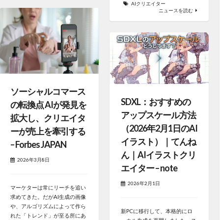
AIクリエイター
ニュースを読む
ソーシャルコマース
SDXL：おすすめの
の転換点 AIが発見を
アップスケール方法
拡大し、クリエイタ
（2026年2月1日のAI
ーが売上を牽引する
イラスト）｜てんね
– Forbes JAPAN
ん｜AIイラストクリ
2026年3月8日
エイター – note
2026年2月1日
マーケターは常にリーチを追い
求めてきた。だがAI生成の画像
や、アルゴリズムによって作ら
新PCに移行して、本格的にロ
れた「トレンド」が至る所にあ