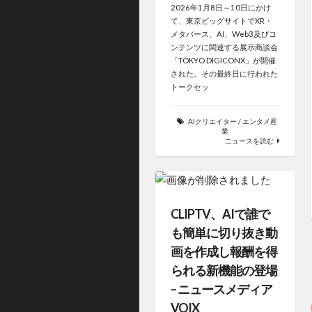
2026年1月8日～10日にかけ
て、東京ビッグサイトでXR・
メタバース、AI、Web3及びコ
ンテンツに関連する展示商談会
「TOKYO DIGICONX」が開催
された。その最終日に行われた
トークセッ
AIクリエイター
/
エンタメ産
業
ニュースを読む
CLIPTV、AIで誰で
も簡単に切り抜き動
画を作成し報酬を得
られる新機能の登場
– ニュースメディア
VOIX