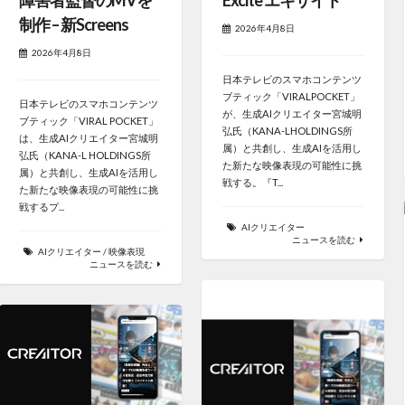
障害者監督のMVを
Excite エキサイト
制作 – 新Screens
2026年4月8日
2026年4月8日
日本テレビのスマホコンテンツ
ブティック「VIRALPOCKET」
日本テレビのスマホコンテンツ
が、生成AIクリエイター宮城明
ブティック「VIRAL POCKET」
弘氏（KANA-LHOLDINGS所
は、生成AIクリエイター宮城明
属）と共創し、生成AIを活用し
弘氏（KANA-L HOLDINGS所
た新たな映像表現の可能性に挑
属）と共創し、生成AIを活用し
戦する。『T...
た新たな映像表現の可能性に挑
戦するプ...
AIクリエイター
ニュースを読む
AIクリエイター
/
映像表現
ニュースを読む