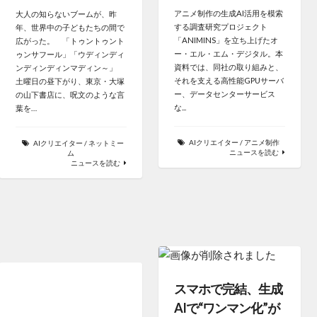
アニメ制作の生成AI活用を模索
大人の知らないブームが、昨
する調査研究プロジェクト
年、世界中の子どもたちの間で
「ANIMINS」を立ち上げたオ
広がった。 「トゥントゥント
ー・エル・エム・デジタル。本
ゥンサフール」「ウディンディ
資料では、同社の取り組みと、
ンディンディンマディン～」
それを支える高性能GPUサーバ
土曜日の昼下がり、東京・大塚
ー、データセンターサービス
の山下書店に、呪文のような言
な...
葉を…
AIクリエイター
/
アニメ制作
AIクリエイター
/
ネットミー
ニュースを読む
ム
ニュースを読む
スマホで完結、生成
AIで“ワンマン化”が