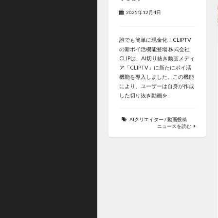
2025年12月4日
誰でも簡単に現金化！CLIPTV
の新ポイ活機能登場 株式会社
CLIPは、AI切り抜き動画メディ
ア「CLIPTV」に新たにポイ活
機能を導入しました。この機能
により、ユーザーは自身が作成
した切り抜き動画を...
AIクリエイター
/
動画投稿
ニュースを読む