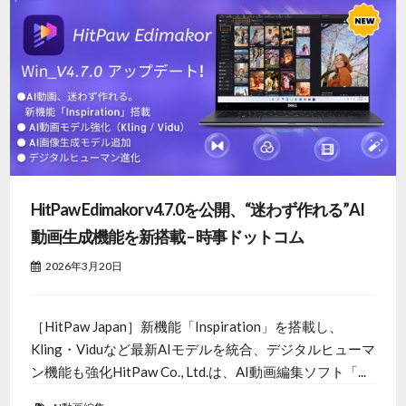
HitPaw Edimakor v4.7.0を公開、“迷わず作れる”AI
動画生成機能を新搭載 – 時事ドットコム
2026年3月20日
［HitPaw Japan］新機能「Inspiration」を搭載し、
Kling・Viduなど最新AIモデルを統合、デジタルヒューマ
ン機能も強化HitPaw Co., Ltd.は、AI動画編集ソフト「...