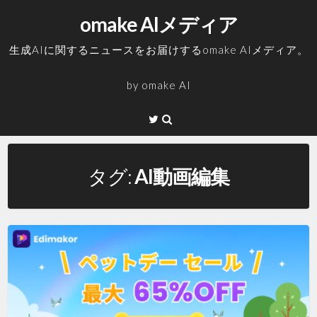
コ
omake AIメディア
ン
テ
生成AIに関するニュースをお届けするomake AIメディア。
ン
ツ
by
omake AI
へ
ス
Twitter
キ
ッ
プ
タグ:
AI動画編集