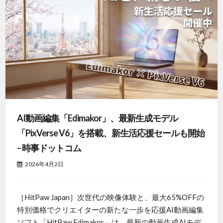
AI動画編集「Edimakor」、最新生成モデル
「PixVerse V6」を搭載、新生活応援セールも開始
– 時事ドットコム
2026年4月2日
［HitPaw Japan］次世代の映像体験と、最大65%OFFの
特別価格でクリエイターの新たな一歩を応援AI動画編集
ソフト「HitPaw Edimakor」は、最新の動画生成AIモデ