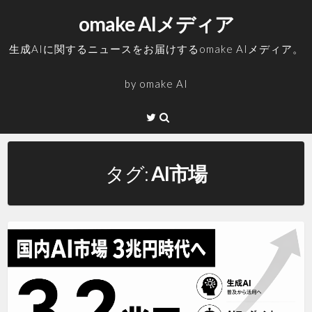
コ
omake AIメディア
ン
テ
生成AIに関するニュースをお届けするomake AIメディア。
ン
ツ
by
omake AI
へ
ス
Twitter
キ
ッ
プ
タグ:
AI市場