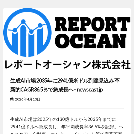
生成AI市場 2035年に2941億米ドル到達見込み 革
新的CAGR36.5％で急成長へ – newscast.jp
2026年4月10日
生成AI市場は2025年の130億ドルから2035年までに
2941億ドルへ急成長し、年平均成長率36.5%を記録。ヘ
ルスケア、自動車、エンターテインメント等で産業革新