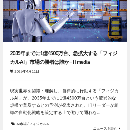
2035年までに1億4500万台、急拡大する「フィジ
カルAI」市場の勝者は誰か – ITmedia
2026年4月11日
現実世界を認識・理解し、自律的に行動する「フィジカ
ルAI」が、2035年までに1億4500万台という驚異的な
規模で普及するとの予測が発表された。ITリーダーが組
織の自動化戦略を策定する上で避けて通れな...
AI市場
/
フィジカルAI
ニュースを読む