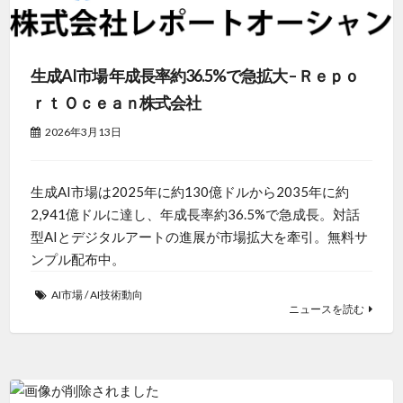
生成AI市場 年成長率約36.5%で急拡大 – Ｒｅｐｏ
ｒｔ Ｏｃｅａｎ株式会社
2026年3月13日
生成AI市場は2025年に約130億ドルから2035年に約
2,941億ドルに達し、年成長率約36.5%で急成長。対話
型AIとデジタルアートの進展が市場拡大を牽引。無料サ
ンプル配布中。
AI市場
/
AI技術動向
ニュースを読む