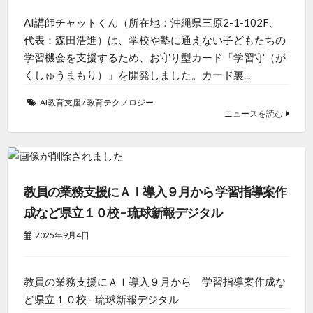
AI講師チャットくん（所在地：沖縄県三原2-1-102F、
代表：森田浩進）は、学校や塾に通えない子どもたちの
学習機会を支援するため、お守り型カード「学習守（が
くしゅうまもり）」を開発しました。カード裏...
AI教育支援
/
教育テクノロジー
ニュースを読む
教員の業務支援にＡＩ導入９月から 学習指導案作
成など県立１０校 – 琉球新報デジタル
2025年9月4日
教員の業務支援にＡＩ導入９月から 学習指導案作成な
ど県立１０校 - 琉球新報デジタル