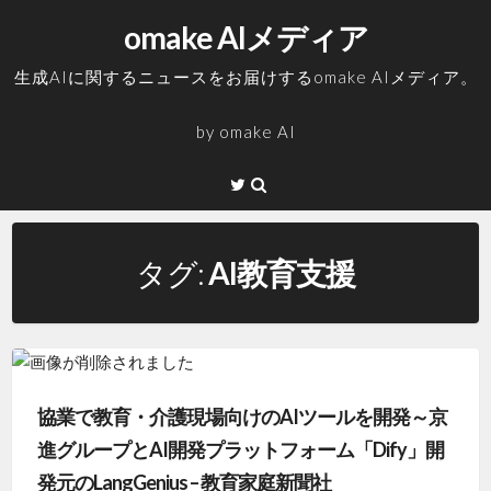
コ
omake AIメディア
ン
テ
生成AIに関するニュースをお届けするomake AIメディア。
ン
ツ
by
omake AI
へ
ス
Twitter
キ
ッ
プ
タグ:
AI教育支援
協業で教育・介護現場向けのAIツールを開発～京
進グループとAI開発プラットフォーム「Dify」開
発元のLangGenius – 教育家庭新聞社