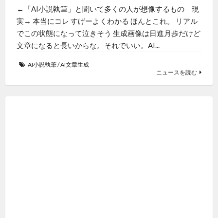
←「AI小説執筆」と聞いて多くの人が想像するもの 現
実→ 本当にコレ すげーよくわかる ほんとこれ。 リアル
でこの状態になって泣きそう 生成画像は日進月歩だけど
文章になると長いからな。それでいい。AI...
AI小説執筆
/
AI文章生成
ニュースを読む