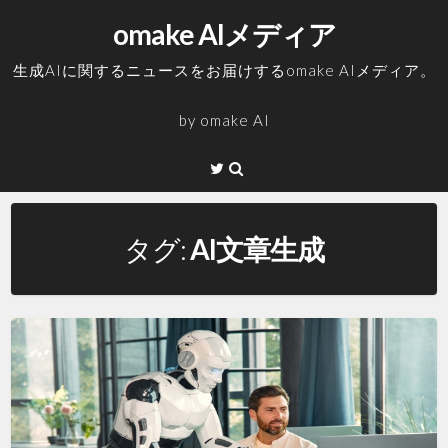
コ
omake AIメディア
ン
テ
生成AIに関するニュースをお届けするomake AIメディア。
ン
ツ
by
omake AI
へ
ス
Twitter
キ
ッ
プ
タグ:
AI文章生成