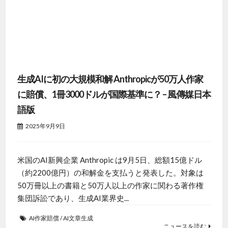
生成AIに初の大規模和解 Anthropicが50万人作家
に賠償、1冊3000ドルが国際基準に？ – 風傳媒日本
語版
2025年9月9日
米国のAI新興企業 Anthropic は9月5日、総額15億ドル
（約2200億円）の和解金を支払うと発表した。対象は
50万冊以上の書籍と50万人以上の作家に関わる著作権
集団訴訟であり、生成AI業界史...
AI作家賠償
/
AI文章生成
ニュースを読む