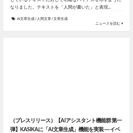
なりました。テキストを「人間が書いた」と表現...
AI文章生成
/
人間文章
/
文章生成
ニュースを読む
（プレスリリース）【AIアシスタント機能群 第一
弾】KASIKAに「AI文章生成」機能を実装 ― イベ
ントURLを入力するだけで“伝わる営業文”が完
成！ – ニフティニュース
2025年9月12日
Cocolive株式会社（本社：東京都千代田区、代表取締
役：山本考伸）は、住宅・不動産業界向け営業支援ツー
ル『KASIKA（カシカ）』において、今後本格展開して