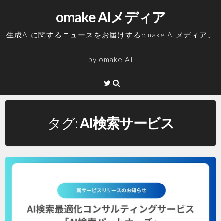
コ
omake AIメディア
ン
テ
生成AIに関するニュースをお届けするomake AIメディア。
ン
ツ
by
omake AI
へ
ス
Twitter
キ
ッ
プ
タグ:
AI検索サービス