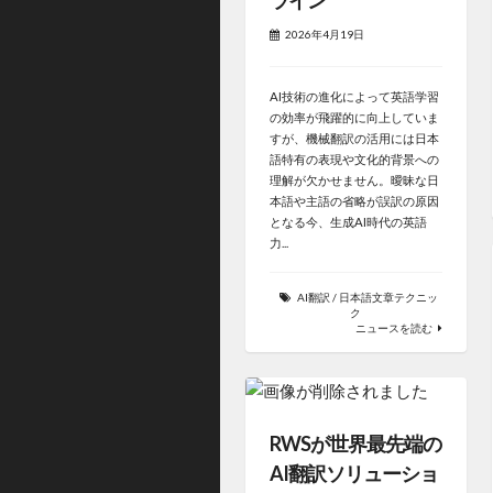
2026年4月19日
AI技術の進化によって英語学習
の効率が飛躍的に向上していま
すが、機械翻訳の活用には日本
語特有の表現や文化的背景への
理解が欠かせません。曖昧な日
本語や主語の省略が誤訳の原因
となる今、生成AI時代の英語
力...
AI翻訳
/
日本語文章テクニッ
ク
ニュースを読む
RWSが世界最先端の
AI翻訳ソリューショ