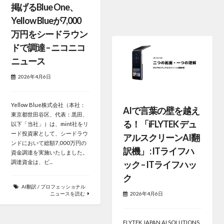
掲げるBlue One、
Yellow Blueが7,000
万円をシードラウン
ドで調達 – ニコニコ
ニュース
2026年4月6日
Yellow Blue株式会社（本社：
AIで言葉の壁を越え
東京都世田谷区、代表：黒田、
る！「iFLYTEK デュ
以下「当社」）は、mint社をリ
ード投資家として、シードラウ
アルスクリーンAI翻
ンドにおいて総額7,000万円の
訳機」 : ITライフハ
資金調達を実施いたしました。
調達資金は、ビ...
ック – ITライフハッ
ク
AI翻訳
/
プロフェッショナル
ニュースを読む
2026年4月6日
FLYTEK JAPAN AI SOLUTIONS