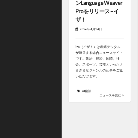
ンLanguage Weaver
Proをリリース – イ
ザ！
2026年4月14日
iza（イザ！）は産経デジタル
が運営する総合ニュースサイト
です。政治、経済、国際、社
会、スポーツ、芸能といったさ
まざまなジャンルの記事をご覧
いただけます。
AI翻訳
ニュースを読む