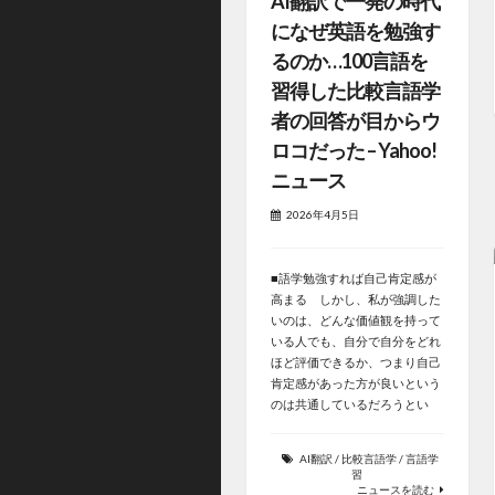
AI翻訳で一発の時代
になぜ英語を勉強す
るのか…100言語を
習得した比較言語学
者の回答が目からウ
ロコだった – Yahoo!
ニュース
2026年4月5日
■語学勉強すれば自己肯定感が
高まる しかし、私が強調した
いのは、どんな価値観を持って
いる人でも、自分で自分をどれ
ほど評価できるか、つまり自己
肯定感があった方が良いという
のは共通しているだろうとい
AI翻訳
/
比較言語学
/
言語学
習
ニュースを読む