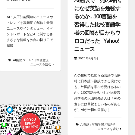
になぜ英語を勉強す
るのか…100言語を
AI・人工知能関連のニュースや
トレンドを高頻度で配信！最新
習得した比較言語学
ニュースやインタビュー、イベ
者の回答が目からウ
ントレポートなどAIに関するさ
ロコだった – Yahoo!
まざまな情報を独自の切り口で
掲載
ニュース
2026年4月5日
AI翻訳
/
Grok
/
日本食交流
ニュースを読む
AIの技術で見知らぬ言語でも瞬
時に日本語へ翻訳できる現代で
も、外国語を学ぶ必要はあるの
か。100言語を習得した比較言
語学者の大山祐亮さんは「AIの
進歩には目覚ましいものがある
が、AIが一切の留保なし
AI翻訳
/
英語学習
/
言語学
ニュースを読む