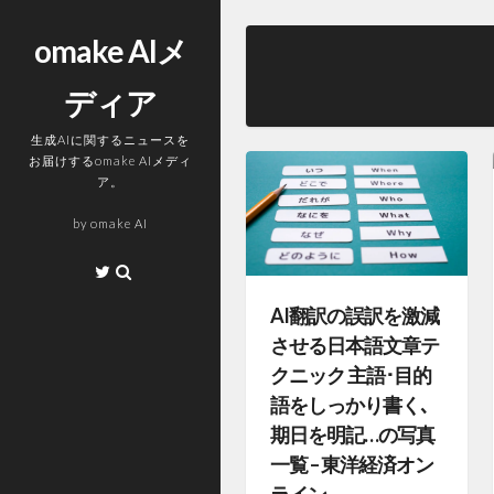
コ
ン
omake AIメ
テ
ディア
ン
ツ
生成AIに関するニュースを
へ
お届けするomake AIメディ
ス
ア。
キ
by
omake AI
ッ
プ
Twitter
AI翻訳の誤訳を激減
させる日本語文章テ
クニック 主語･目的
語をしっかり書く､
期日を明記…の写真
一覧 – 東洋経済オン
ライン