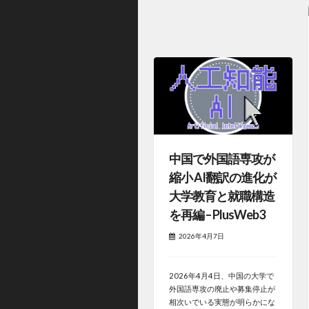
中国で外国語専攻が
縮小 AI翻訳の進化が
大学教育と就職構造
を再編 – PlusWeb3
2026年4月7日
2026年4月4日、中国の大学で
外国語専攻の廃止や募集停止が
相次いでいる実態が明らかにな