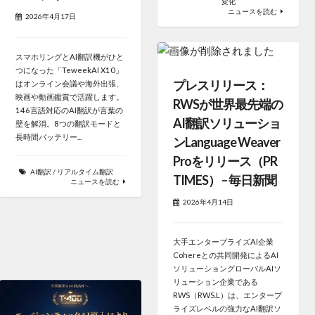
変化
ニュースを読む
2026年4月17日
スマホリングとAI翻訳機がひと
つになった「TeweekAI X10」
プレスリリース：
はオンライン会議や海外出張、
映画や動画鑑賞で活躍します。
RWSが世界最先端の
146言語対応のAI翻訳が言葉の
AI翻訳ソリューショ
壁を解消。8つの翻訳モードと
長時間バッテリー...
ンLanguage Weaver
Proをリリース（PR
AI翻訳
/
リアルタイム翻訳
TIMES） – 毎日新聞
ニュースを読む
2026年4月14日
大手エンタープライズAI企業
Cohereとの共同開発によるAI
ソリューショングローバルAIソ
リューション企業である
RWS（RWS.L）は、エンタープ
ライズレベルの強力なAI翻訳ソ