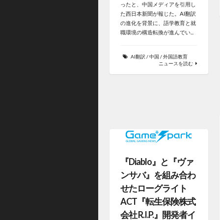
ったと、中国メディアを引用し
た西日本新聞が報じた。AI翻訳
の進化を背景に、語学教育と就
職環境の構造転換が進んでい...
AI翻訳
/
中国
/
外国語教育
ニュースを読む
『Diablo』と『ヴァ
ンサバ』を組み合わ
せたローグライト
ACT『転生保険株式
会社 R.I.P.』開発者イ