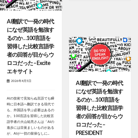
AI翻訳で一発の時代
になぜ英語を勉強す
るのか…100言語を
習得した比較言語学
者の回答が目からウ
ロコだった – Excite
エキサイト
2026年4月5日
AI翻訳で一発の時代
になぜ英語を勉強す
るのか…100言語を
AIの技術で見知らぬ言語でも瞬
時に日本語へ翻訳できる現代で
習得した比較言語学
も、外国語を学ぶ必要はあるの
者の回答が目からウ
か。100言語を習得した比較言
語学者の大山祐亮さんは「AIの
ロコだった –
進歩には目覚ましいものがある
PRESIDENT
が、AIが一切の留保なしに...