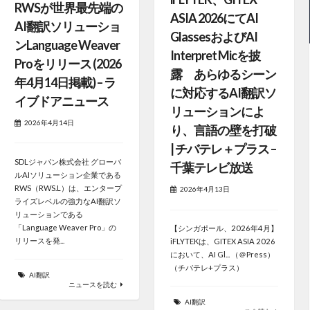
RWSが世界最先端の
ASIA 2026にてAI
AI翻訳ソリューショ
GlassesおよびAI
ンLanguage Weaver
Interpret Micを披
Proをリリース (2026
露 あらゆるシーン
年4月14日掲載) – ラ
に対応するAI翻訳ソ
イブドアニュース
リューションによ
2026年4月14日
り、言語の壁を打破
| チバテレ＋プラス –
SDLジャパン株式会社 グローバ
千葉テレビ放送
ルAIソリューション企業である
RWS（RWS.L）は、エンタープ
2026年4月13日
ライズレベルの強力なAI翻訳ソ
リューションである
「Language Weaver Pro」の
【シンガポール、2026年4月】
リリースを発...
iFLYTEKは、GITEX ASIA 2026
において、AI Gl... （＠Press）
（チバテレ+プラス）
AI翻訳
ニュースを読む
AI翻訳