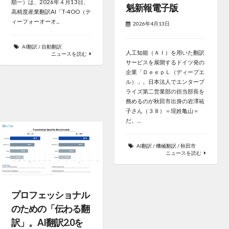
順一）は、2026年４月13日、
魁新報電子版
高精度産業翻訳AI「T-4OO（テ
ィーフォーオーオ...
2026年4月13日
AI翻訳
/
自動翻訳
人工知能（ＡＩ）を用いた翻訳
ニュースを読む
サービスを展開するドイツ発の
企業「ＤｅｅｐＬ（ディープエ
ル）」。日本法人でエンタープ
ライズ第二営業部の担当部長を
務めるのが秋田市出身の岩澤祐
子さん（３８）＝現姓亀山＝
だ。…
AI翻訳
/
機械翻訳
/
秋田市
ニュースを読む
プロフェッショナル
のための「伝わる翻
訳」。AI翻訳2.0を