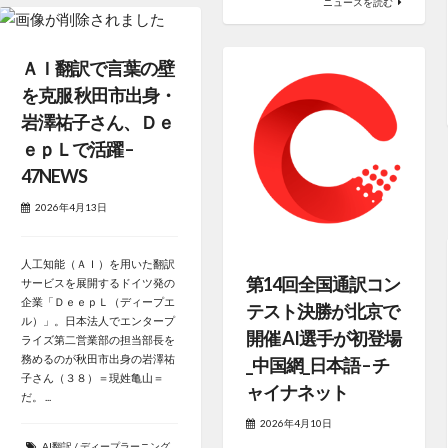
ニュースを読む
ＡＩ翻訳で言葉の壁
を克服 秋田市出身・
岩澤祐子さん、Ｄｅ
ｅｐＬで活躍 –
47NEWS
2026年4月13日
人工知能（ＡＩ）を用いた翻訳
第14回全国通訳コン
サービスを展開するドイツ発の
企業「ＤｅｅｐＬ（ディープエ
テスト決勝が北京で
ル）」。日本法人でエンタープ
開催 AI選手が初登場
ライズ第二営業部の担当部長を
務めるのが秋田市出身の岩澤祐
_中国網_日本語 – チ
子さん（３８）＝現姓亀山＝
ャイナネット
だ。 ...
2026年4月10日
AI翻訳
/
ディープラーニング