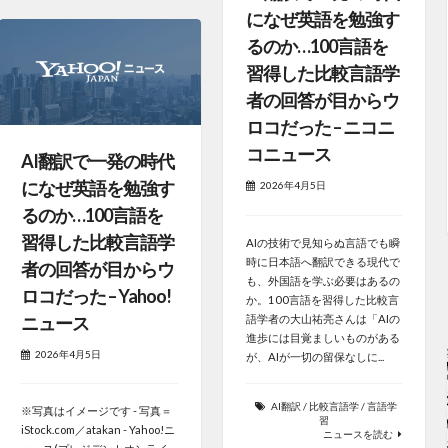
になぜ英語を勉強す
るのか…100言語を
習得した比較言語学
者の回答が目からウ
ロコだった – ニコニ
コニュース
AI翻訳で一発の時代
になぜ英語を勉強す
2026年4月5日
るのか…100言語を
習得した比較言語学
AIの技術で見知らぬ言語でも瞬
時に日本語へ翻訳できる現代で
者の回答が目からウ
も、外国語を学ぶ必要はあるの
ロコだった – Yahoo!
か。100言語を習得した比較言
ニュース
語学者の大山祐亮さんは「AIの
進歩には目覚ましいものがある
2026年4月5日
が、AIが一切の留保なしに...
AI翻訳
/
比較言語学
/
言語学
※写真はイメージです - 写真＝
習
iStock.com／atakan - Yahoo!ニ
ニュースを読む