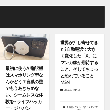
世界が押し寄せてき
た?自動翻訳で大き
く変化した「X」に
マンガ家が期待する
最初に使うAI翻訳機
こと、そしてちょっ
はスマホリング型な
と恐れていること –
んかどう？言葉の壁
MSN
でもうあきらめな
2026年4月15日
い、シームレスな体
験を – ライフハッカ
ー・ジャパン
AI翻訳
/
マンガ家
/
メディア