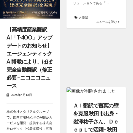
リューションである「L...
AI翻訳
ニュースを読む
【高精度産業翻訳
AI「T-4OO」アップ
デートのお知らせ】
エージェンティック
AI搭載により、ほぼ
完全自動翻訳（修正
必要 – ニコニコニュ
ース
2026年4月13日
ＡＩ翻訳で言葉の壁
株式会社メタリアルグループ
を克服 秋田市出身・
で、国内市場No.1※のAI翻訳サ
岩澤祐子さん、Ｄｅ
ービスを開発・提供する株式会
ｅｐＬで活躍 – 秋田
社ロゼッタ（代表取締役：五石