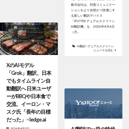
株式会社は、対面コミュニケー
ションをより自然かつ快適にす
る新しい翻訳デバイス
「iFLYTEK デュアルスクリーン
AI翻訳機」を、2026年4月6日
（月...
AI翻訳
/
デュアルスクリーン
ニュースを読む
XのAIモデル
「Grok」翻訳、日本
でもタイムライン自
動翻訳へ 日米ユーザ
ーがBBQや日本食で
交流、イーロン・マ
スク氏「長年の目標
だった」 – ledge.ai
AI翻訳で一発の時代
2026年4月5日