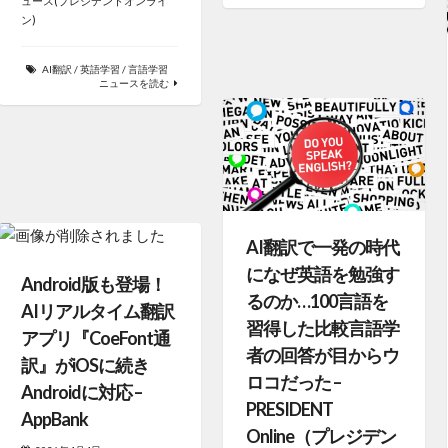
ュース(プレジデントオンライ
ン)
AI翻訳
/
英語学習
/
言語学習
ニュースを読む
AI翻訳で一発の時代
になぜ英語を勉強す
Android版も登場！
るのか…100言語を
AIリアルタイム翻訳
習得した比較言語学
アプリ『CoeFont通
者の回答が目からウ
訳』がiOSに続き
ロコだった –
Androidに対応 –
PRESIDENT
AppBank
Online（プレジデン