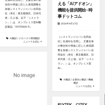
える「AIアドオン」
合性や用途に応じた表現調整を
機能を提供開始 – 時
加速シストランジャパン合同会
社（本社：東京都港区、日本代
事ドットコム
表：江上 聡、以下「シストラ
ン」）は、オンプレミス型AI翻
2026年4月17日
訳製品「SYSTRAN Tr...
［シストランジャパン合同会
AI翻訳
/
クローズド環境翻訳
社］生成AIを活用し、文書全体
ニュースを読む
の整合性や用途に応じた表現調
整を加速シストランジャパン合
同会社（本社：東京都港区、日
本代表：江上 聡、以下「シスト
ラン」）は、オンプレミス型
AI...
AI翻訳
/
企業向け翻訳
/
機械
翻訳
ニュースを読む
iFLYTEK、GITEX