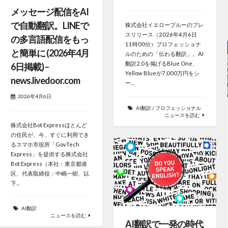
メッセージ配信をAI
で自動翻訳。LINEで
株式会社イエローブルーのプレ
スリリース（2026年4月6日
の多言語配信をもっ
11時00分）プロフェッショナ
と簡単に (2026年4月
ルのための「伝わる翻訳」。AI
翻訳2.0を掲げるBlue One、
6日掲載) –
Yellow Blueが7,000万円をシ
news.livedoor.com
ー...
2026年4月6日
AI翻訳
/
プロフェッショナル
ニュースを読む
株式会社Bot Expressほとんど
の住民が、今、すぐに利用でき
るスマホ市役所「GovTech
Express」を提供する株式会社
Bot Express（本社：東京都港
区、代表取締役：中嶋一樹、以
下...
AI翻訳
ニュースを読む
AI翻訳で一発の時代