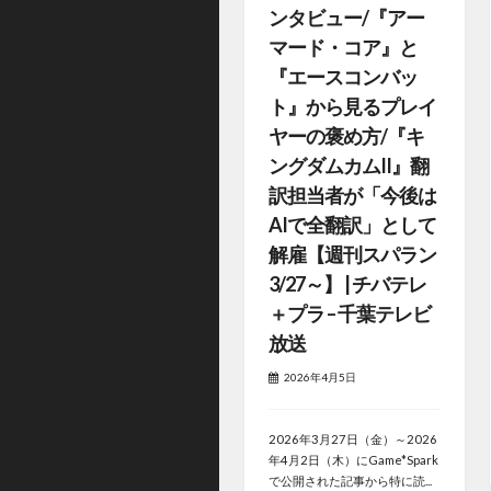
ンタビュー/『アー
マード・コア』と
『エースコンバッ
ト』から見るプレイ
ヤーの褒め方/『キ
ングダムカムII』翻
訳担当者が「今後は
AIで全翻訳」として
解雇【週刊スパラン
3/27～】 | チバテレ
＋プラ – 千葉テレビ
放送
2026年4月5日
2026年3月27日（金）～2026
年4月2日（木）にGame*Spark
で公開された記事から特に読...