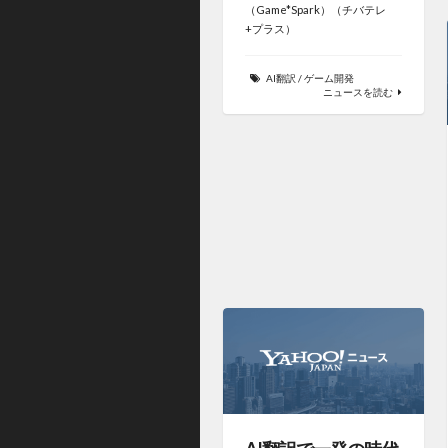
（Game*Spark）（チバテレ
+プラス）
AI翻訳
/
ゲーム開発
ニュースを読む