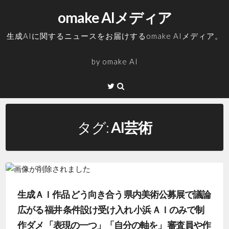
コ
omake AIメディア
ン
テ
生成AIに関するニュースをお届けするomake AIメディア。
ン
ツ
by
omake AI
へ
ス
Twitter
キ
ッ
プ
タグ:
AI芸術
生成ＡＩ作品 どう向き合う 県内美術公募展で議論
広がる 福井 条件設け受け入れ 小浜 ＡＩのみで制
作ダメ 「表現の一つ」「自分の軸を」 審査員や作