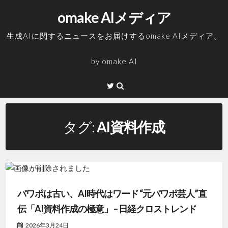
コ
omake AIメディア
ン
テ
生成AIに関するニュースをお届けするomake AIメディア。
ン
ツ
by
omake AI
へ
ス
Twitter
キ
ッ
プ
タグ:
AI資料作成
パワポは古い、AI時代はワード “元パワポ芸人”直
伝「AI資料作成の極意」 – 日経クロストレンド
2026年3月24日