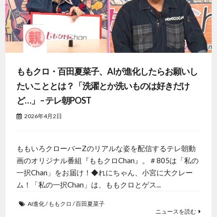
ももクロ・百田夏菜子、AIが進化したらお願いし
たいこととは？「洗濯とか洗いものは好きだけ
ど…」 – テレ朝POST
2026年4月2日
ももいろクローバーZのリアルな姿を配信するテレ朝動
画のオリジナル番組『ももクロChan』。＃805は「私の
一択Chan」をお届け！◆れにちゃん、小宮に大クレー
ム！「私の一択Chan」は、ももクロとゲス...
AI進化
/
ももクロ
/
百田夏菜子
ニュースを読む