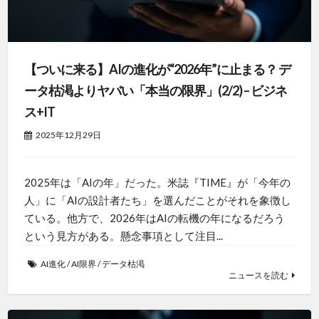
【ついに来る】AIの進化が“2026年”に止まる？ デ
ータ枯渇よりヤバい「本当の限界」(2/2) – ビジネ
ス+IT
2025年12月29日
2025年は「AIの年」だった。米誌『TIME』が「今年の
人」に「AIの設計者たち」を選んだことがそれを象徴し
ている。他方で、2026年はAIの転機の年になるだろう
という見方がある。懸念事項として注目...
AI進化
/
AI限界
/
データ枯渇
ニュースを読む