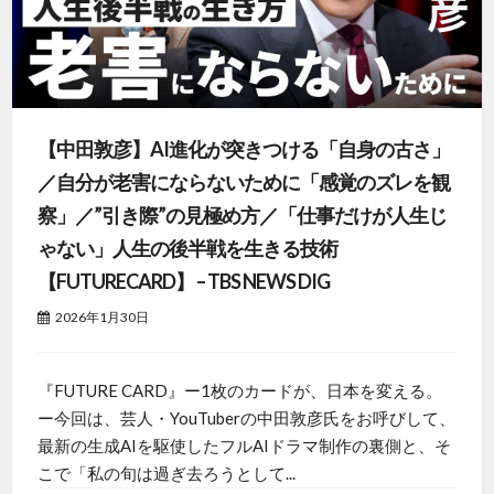
【中田敦彦】AI進化が突きつける「自身の古さ」
／自分が老害にならないために「感覚のズレを観
察」／”引き際”の見極め方／「仕事だけが人生じ
ゃない」人生の後半戦を生きる技術
【FUTURECARD】 – TBS NEWS DIG
2026年1月30日
『FUTURE CARD』ー1枚のカードが、日本を変える。
ー今回は、芸人・YouTuberの中田敦彦氏をお呼びして、
最新の生成AIを駆使したフルAIドラマ制作の裏側と、そ
こで「私の旬は過ぎ去ろうとして...