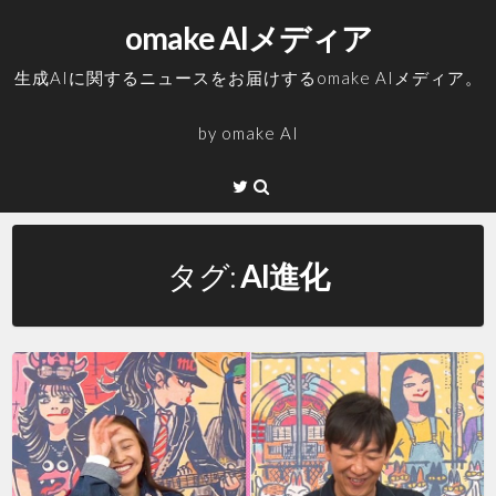
コ
omake AIメディア
ン
テ
生成AIに関するニュースをお届けするomake AIメディア。
ン
ツ
by
omake AI
へ
ス
Twitter
キ
ッ
プ
タグ:
AI進化