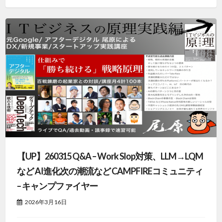
【UP】260315 Q&A – Work Slop対策、LLM→LQM
など AI進化次の潮流など CAMPFIREコミュニティ
– キャンプファイヤー
2026年3月16日