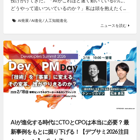
投げかけてきた。「AIがこれほど速く動いているのに、
どうやって追いついているのか？」私は頭を抱えたく...
AI発展
/
AI進化
/
人工知能進化
ニュースを読む
AIが進化する時代にCTOとCPOは本当に必要？ 最
新事例をもとに掘り下げる！【デブサミ2026 注目