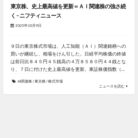
東京株、史上最高値を更新＝ＡＩ関連株の強さ続
く – ニフティニュース
2025年10月9日
９日の東京株式市場は、人工知能（ＡＩ）関連銘柄への
買いが継続し、相場をけん引した。日経平均株価の終値
は前日比８４５円４５銭高の４万８５８０円４４銭とな
り、７日に付けた史上最高値を更新。東証株価指数（…
AI関連株
/
東京株
/
株式市場
ニュースを読む