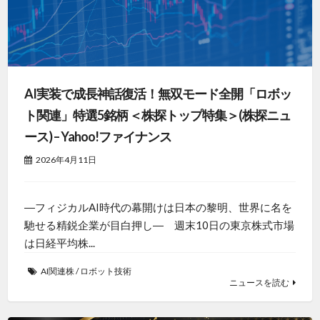
AI実装で成長神話復活！無双モード全開「ロボッ
ト関連」特選5銘柄 ＜株探トップ特集＞(株探ニュ
ース) – Yahoo!ファイナンス
2026年4月11日
―フィジカルAI時代の幕開けは日本の黎明、世界に名を
馳せる精鋭企業が目白押し― 週末10日の東京株式市場
は日経平均株...
AI関連株
/
ロボット技術
ニュースを読む