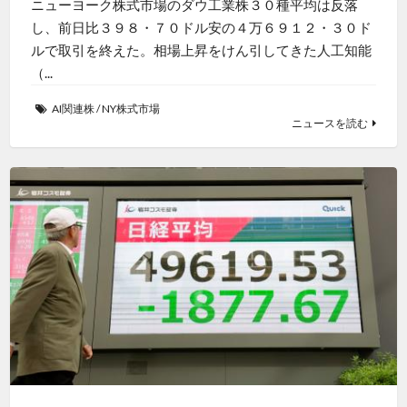
ニューヨーク株式市場のダウ工業株３０種平均は反落
し、前日比３９８・７０ドル安の４万６９１２・３０ド
ルで取引を終えた。相場上昇をけん引してきた人工知能
（...
AI関連株
/
NY株式市場
ニュースを読む