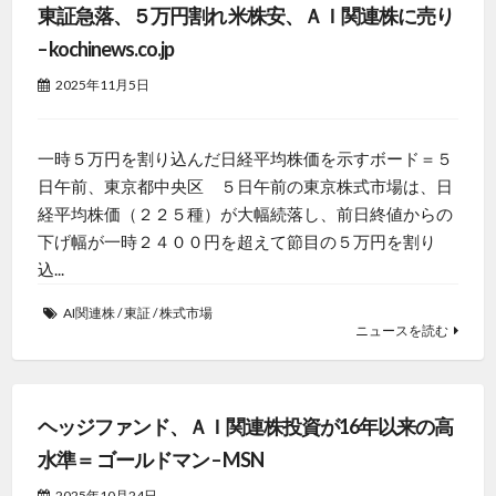
東証急落、５万円割れ 米株安、ＡＩ関連株に売り
– kochinews.co.jp
2025年11月5日
一時５万円を割り込んだ日経平均株価を示すボード＝５
日午前、東京都中央区 ５日午前の東京株式市場は、日
経平均株価（２２５種）が大幅続落し、前日終値からの
下げ幅が一時２４００円を超えて節目の５万円を割り
込...
AI関連株
/
東証
/
株式市場
ニュースを読む
ヘッジファンド、ＡＩ関連株投資が16年以来の高
水準＝ ゴールドマン – MSN
2025年10月24日