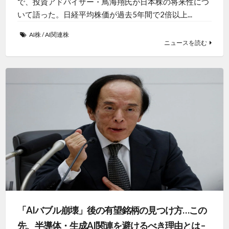
で、投資アドバイザー・鳥海翔氏が日本株の将来性につ
いて語った。日経平均株価が過去5年間で2倍以上...
AI株
/
AI関連株
ニュースを読む
「AIバブル崩壊」後の有望銘柄の見つけ方…この
先、半導体・生成AI関連を避けるべき理由とは –