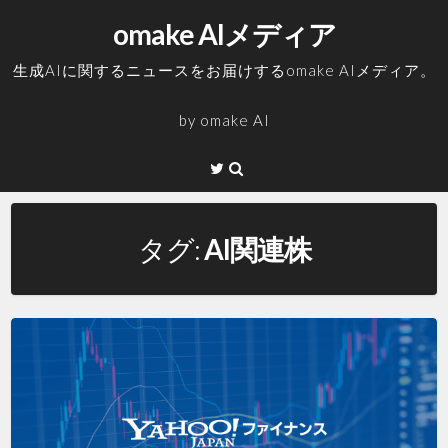
コ
omake AIメディア
ン
テ
生成AIに関するニュースをお届けするomake AIメディア。
ン
ツ
by
omake AI
へ
ス
Twitter
キ
ッ
プ
タグ:
AI関連株