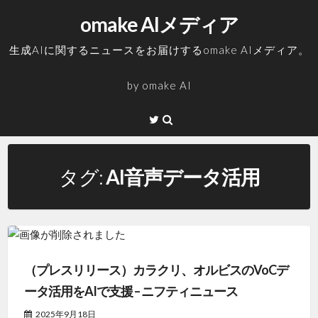
コ
omake AIメディア
ン
テ
生成AIに関するニュースをお届けするomake AIメディア。
ン
ツ
by
omake AI
へ
ス
Twitter
キ
ッ
プ
タグ:
AI音声データ活用
（プレスリリース）カラクリ、オルビスのVoCデ
ータ活用をAIで支援 – ニフティニュース
2025年9月18日