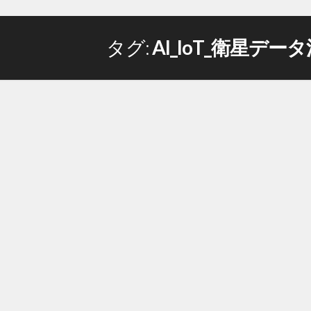
タグ:
AI_IoT_衛星デー