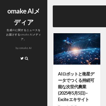
コ
ン
omake AIメ
テ
ディア
ン
ツ
生成AIに関するニュースを
へ
お届けするomake AIメディ
ス
ア。
キ
by
omake AI
ッ
プ
Twitter
AIロボットと衛星デ
ータでつくる持続可
能な次世代農業
(2025年5月5日) –
Excite エキサイト