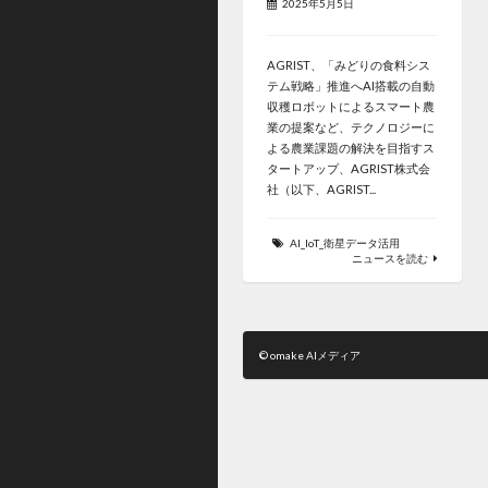
2025年5月5日
AGRIST、「みどりの食料シス
テム戦略」推進へAI搭載の自動
収穫ロボットによるスマート農
業の提案など、テクノロジーに
よる農業課題の解決を目指すス
タートアップ、AGRIST株式会
社（以下、AGRIST...
AI_IoT_衛星データ活用
ニュースを読む
© omake AIメディア