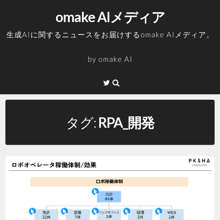
コ
omake AIメディア
ン
テ
生成AIに関するニュースをお届けするomake AIメディア。
ン
ツ
by
omake AI
へ
ス
Twitter
キ
ッ
プ
タグ:
RPA_開発