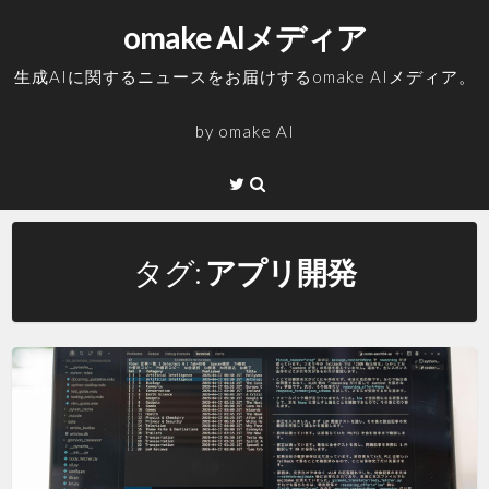
コ
omake AIメディア
ン
テ
生成AIに関するニュースをお届けするomake AIメディア。
ン
ツ
by
omake AI
へ
ス
Twitter
キ
ッ
プ
タグ:
アプリ開発