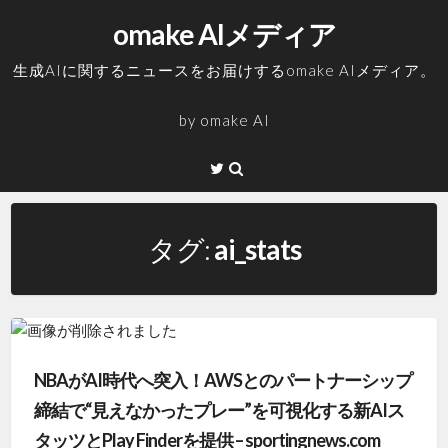
コ
omake AIメディア
ン
テ
生成AIに関するニュースをお届けするomake AIメディア。
ン
ツ
by
omake AI
へ
ス
Twitter
キ
ッ
プ
タグ:
ai_stats
NBAがAI時代へ突入！AWSとのパートナーシップ
締結で“見えなかったプレー”を可視化する新AIス
タッツとPlay Finderを提供 – sportingnews.com