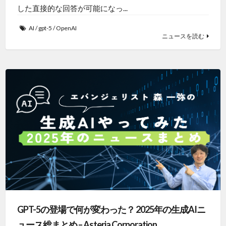
した直接的な回答が可能になっ...
AI
/
gpt-5
/
OpenAI
ニュースを読む
GPT-5の登場で何が変わった？ 2025年の生成AIニ
ュース総まとめ – Asteria Corporation