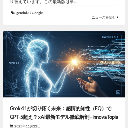
り替えています。この最新版は単...
gemini 3
/
Google
ニュースを読む
Grok 4.1が切り拓く未来：感情的知性（EQ）で
GPT-5超え？ xAI最新モデル徹底解剖 – innovaTopia
2025年11月22日