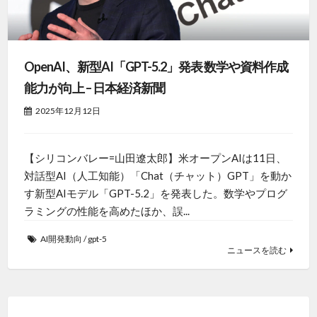
OpenAI、新型AI「GPT-5.2」発表 数学や資料作成
能力が向上 – 日本経済新聞
2025年12月12日
【シリコンバレー=山田遼太郎】米オープンAIは11日、
対話型AI（人工知能）「Chat（チャット）GPT」を動か
す新型AIモデル「GPT-5.2」を発表した。数学やプログ
ラミングの性能を高めたほか、誤...
AI開発動向
/
gpt-5
ニュースを読む