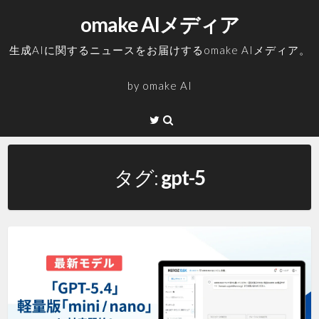
コ
omake AIメディア
ン
テ
生成AIに関するニュースをお届けするomake AIメディア。
ン
ツ
by
omake AI
へ
ス
Twitter
キ
ッ
プ
タグ:
gpt-5