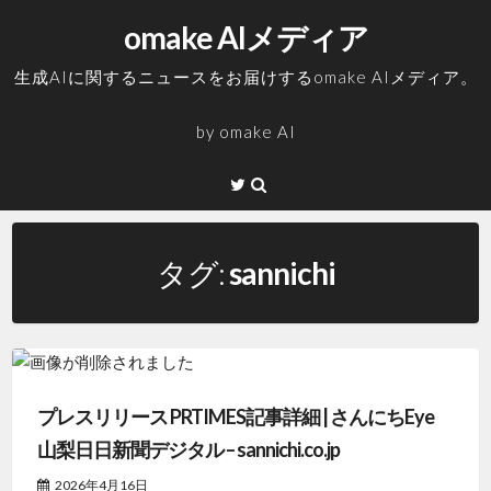
コ
omake AIメディア
ン
テ
生成AIに関するニュースをお届けするomake AIメディア。
ン
ツ
by
omake AI
へ
ス
Twitter
キ
ッ
プ
タグ:
sannichi
プレスリリース PRTIMES記事詳細 | さんにちEye
山梨日日新聞デジタル – sannichi.co.jp
2026年4月16日