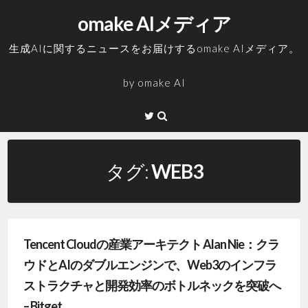
コ
omake AIメディア
ン
テ
生成AIに関するニュースをお届けするomake AIメディア。
ン
ツ
by
omake AI
へ
ス
Twitter
キ
ッ
プ
タグ:
WEB3
Tencent Cloudの産業アーキテクト Alan Nie：クラ
ウドとAIのダブルエンジンで、Web3のインフラ
ストラクチャと開発効率のボトルネックを突破へ
– Bitget