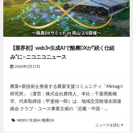
【業界初】web3×生成AIで酪農DXが”続く仕組
み”に – ニコニコニュース
2026年2月17日
農業×新技術を推進する農家支援コミュニティ「Metagri
研究所」（運営：株式会社農情人、本社：千葉県船橋
市、代表取締役：甲斐雄一郎）は、地域交流牧場全国連
絡会 クラブ・ユース事業主催の「近畿・中国・...
WEB3
/
生成AI
/
酪農DX
ニュースを読む