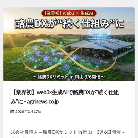
【業界初】web3×生成AIで酪農DXが”続く仕組
み”に – agrinews.co.jp
2026年2月17日
式会社農情人～酪農DXサミット in 岡山、3月6日開催～