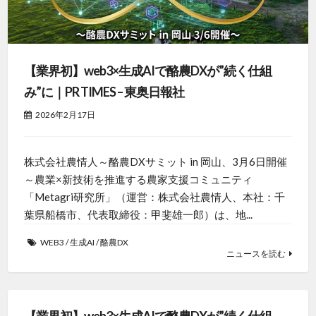
【業界初】web3×生成AIで酪農DXが”続く仕組
み”に｜PR TIMES – 東奥日報社
2026年2月17日
株式会社農情人～酪農DXサミット in 岡山、3月6日開催
～農業×新技術を推進する農家支援コミュニティ
「Metagri研究所」（運営：株式会社農情人、本社：千
葉県船橋市、代表取締役：甲斐雄一郎）は、地...
WEB3
/
生成AI
/
酪農DX
ニュースを読む